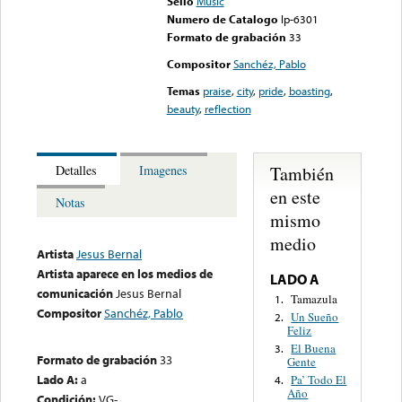
Sello
Music
Numero de Catalogo
lp-6301
Formato de grabación
33
Compositor
Sanchéz, Pablo
Temas
praise
,
city
,
pride
,
boasting
,
beauty
,
reflection
También
Detalles
Imagenes
en este
Notas
mismo
medio
Artista
Jesus Bernal
Artista aparece en los medios de
LADO A
comunicación
Jesus Bernal
Tamazula
1.
Compositor
Sanchéz, Pablo
Un Sueño
2.
Feliz
El Buena
3.
Formato de grabación
33
Gente
Lado A:
a
Pa’ Todo El
4.
Año
Condición:
VG-