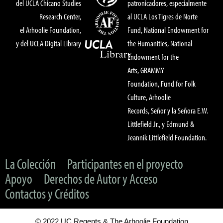
del UCLA Chicano Studies
patronicadores, especialmente
Research Center,
al UCLA Los Tigres de Norte
el Arhoolie Foundation,
Fund, National Endowment for
y del UCLA Digital Library
the Humanities, National
Endowment for the
Arts, GRAMMY
Foundation, Fund for Folk
Culture, Arhoolie
Records, Señor y la Señora E.W.
Littlefield Jr., y Edmund &
Jeannik Littlefield Foundation.
La Colección
Participantes en el proyecto
Apoyo
Derechos de Autor y Acceso
Contactos y Créditos
© 2022 UC Regents & The Arhoolie Foundation