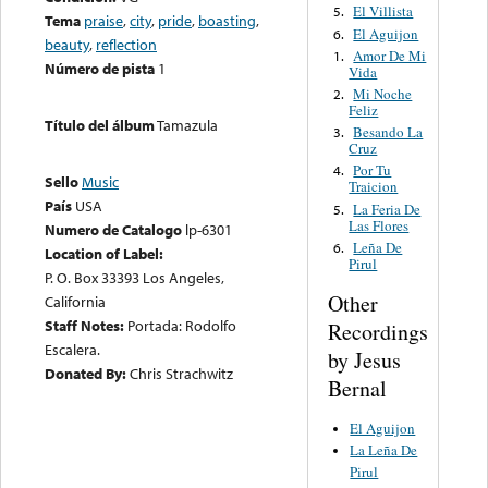
El Villista
5.
Tema
praise
,
city
,
pride
,
boasting
,
El Aguijon
6.
beauty
,
reflection
Amor De Mi
1.
Número de pista
1
Vida
Mi Noche
2.
Feliz
Título del álbum
Tamazula
Besando La
3.
Cruz
Por Tu
4.
Sello
Music
Traicion
País
USA
La Feria De
5.
Las Flores
Numero de Catalogo
lp-6301
Leña De
6.
Location of Label:
Pirul
P. O. Box 33393 Los Angeles,
Other
California
Staff Notes:
Portada: Rodolfo
Recordings
Escalera.
by Jesus
Donated By:
Chris Strachwitz
Bernal
El Aguijon
La Leña De
Pirul