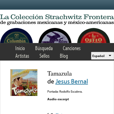
Skip to main content
Inicio
Búsqueda
Canciones
Artistas
Sellos
Blog
Español
Tamazula
de
Jesus Bernal
Portada: Rodolfo Escalera.
Audio excerpt
Error loading media: File
could not be played