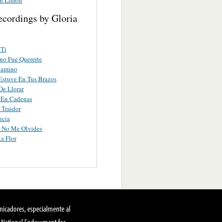
ecordings by Gloria
 Ti
no Fue Quererte
Camino
stuve En Tus Brazos
e Llorar
 En Cadenas
 Traidor
ncia
e No Me Olvides
a Flor
nicadores, especialmente al
, National Endowment for