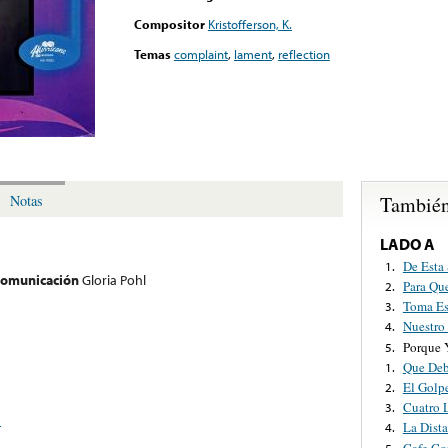
Compositor
Kristofferson, K.
Temas
complaint
,
lament
,
reflection
También
Notas
LADO A
De Esta 
1.
 comunicación
Gloria Pohl
Para Qu
2.
Toma Es
3.
Nuestro
4.
Porque 
5.
Que Deb
1.
El Golpe
2.
Cuatro 
3.
n
La Dist
4.
Cafe Co
5.