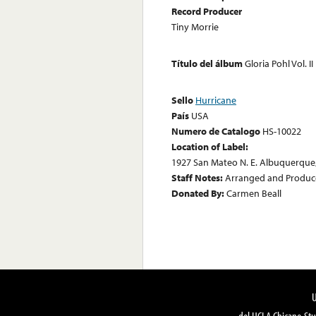
Record Producer
Tiny Morrie
Título del álbum
Gloria Pohl Vol. II
Sello
Hurricane
País
USA
Numero de Catalogo
HS-10022
Location of Label:
1927 San Mateo N. E. Albuquerque
Staff Notes:
Arranged and Produced
Donated By:
Carmen Beall
del UCLA Chicano Stu