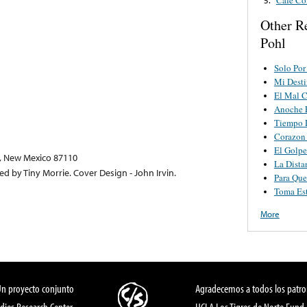
Other R
Pohl
Solo Por
Mi Desti
El Mal 
Anoche E
Tiempo D
Corazon
El Golpe
, New Mexico 87110
La Dista
 by Tiny Morrie. Cover Design - John Irvin.
Para Qu
Toma Est
More
Un proyecto conjunto
Agradecemos a todos los patro
dies Research Center,
UCLA Los Tigres de Norte Fund