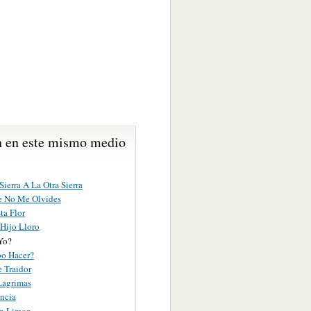
 en este mismo medio
Sierra A La Otra Sierra
e No Me Olvides
ta Flor
 Hijo Lloro
Yo?
o Hacer?
 Traidor
Lagrimas
ancia
n Limon