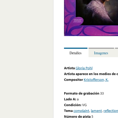
Detalles
Imagenes
Artista
Gloria Pohl
Artista aparece en los medios de
Compositor
Kristofferson, K.
Formato de grabación
33
Lado A:
a
Condición:
VG
Tema
complaint
,
lament
,
reflectio
Número de pista
5