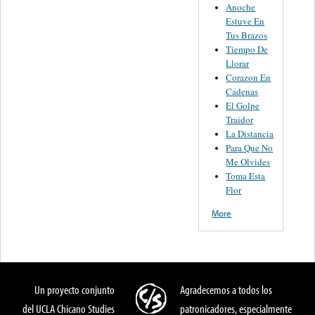
Anoche
Estuve En
Tus Brazos
Tiempo De
Llorar
Corazon En
Cadenas
El Golpe
Traidor
La Distancia
Para Que No
Me Olvides
Toma Esta
Flor
More
Un proyecto conjunto
Agradecemos a todos los
del UCLA Chicano Studies
patronicadores, especialmente