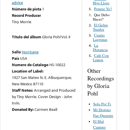
advice
Hijo Lloro
Número de pista
1
Porque Yo?
5.
Que Debo
1.
Record Producer
Hacer?
Tiny Morrie
El Golpe
2.
Traidor
Cuatro
3.
Título del álbum
Gloria Pohl Vol. II
Lagrimas
La
4.
Distancia
Sello
Hurricane
Cafe Con
5.
País
USA
Limon
Numero de Catalogo
HS-10022
Other
Location of Label:
Recordings
1927 San Mateo N. E. Albuquerque,
New Mexico 87110
by Gloria
Staff Notes:
Arranged and Produced
Pohl
by Tiny Morrie. Cover Design - John
Irvin.
Solo Por Ti
Donated By:
Carmen Beall
Mi Destino
Fue Quererte
El Mal
Camino