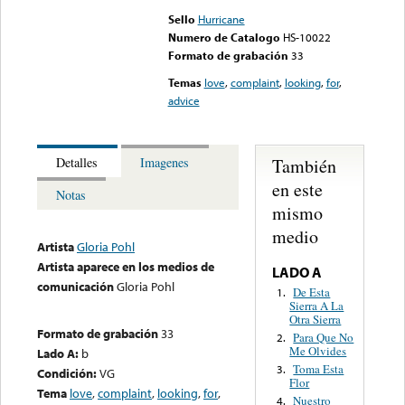
Sello
Hurricane
Numero de Catalogo
HS-10022
Formato de grabación
33
Temas
love
,
complaint
,
looking
,
for
,
advice
También
Detalles
Imagenes
en este
Notas
mismo
medio
Artista
Gloria Pohl
Artista aparece en los medios de
LADO A
comunicación
Gloria Pohl
De Esta
1.
Sierra A La
Otra Sierra
Formato de grabación
33
Para Que No
2.
Me Olvides
Lado A:
b
Toma Esta
3.
Condición:
VG
Flor
Tema
love
,
complaint
,
looking
,
for
,
Nuestro
4.