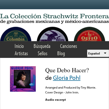
Skip to main content
Inicio
Búsqueda
Canciones
Artistas
Sellos
Blog
Español
Que Debo Hacer?
de
Gloria Pohl
Arranged and Produced by Tiny Morrie.
Cover Design - John Irvin.
Audio excerpt
Error loading media: File
could not be played