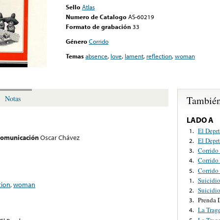
Sello
Atlas
Numero de Catalogo
AS-60219
Formato de grabación
33
Género
Corrido
Temas
absence
,
love
,
lament
,
reflection
,
woman
También
Notas
LADO A
El Deprt
1.
 comunicación
Oscar Chávez
El Deprt
2.
Corrido
3.
Corrido 
4.
Corrido 
5.
Suicidio
1.
tion
,
woman
Suicidio
2.
Prenda 
3.
La Trag
4.
La Trag
5.