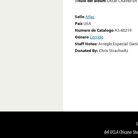
Título del álbum
Oscar Chavez En 
Sello
Atlas
País
USA
Numero de Catalogo
AS-60219
Género
Corrido
Staff Notes:
Arreglo Especial: Dani
Donated By:
Chris Strachwitz
del UCLA Chicano Stu