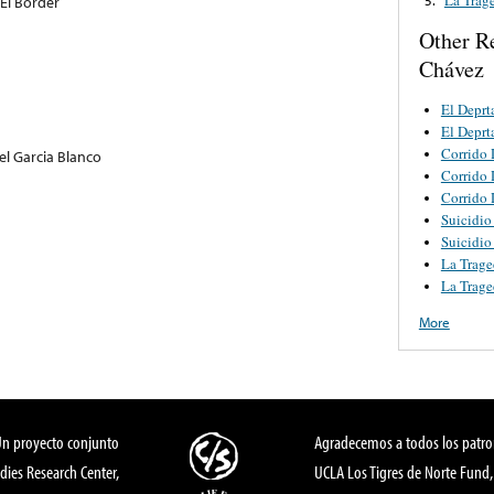
El Border
Other R
Chávez
El Deprt
El Deprt
Corrido 
el Garcia Blanco
Corrido 
Corrido 
Suicidio
Suicidio
La Trage
La Trage
More
Un proyecto conjunto
Agradecemos a todos los patro
dies Research Center,
UCLA Los Tigres de Norte Fund