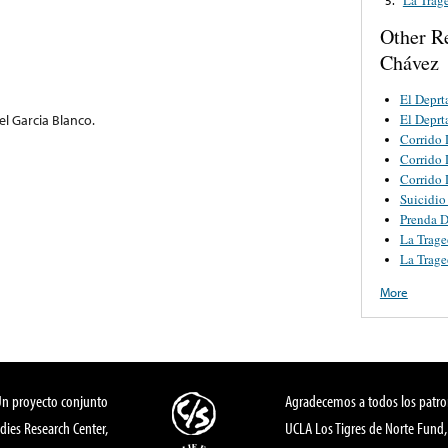
Other R
Chávez
El Deprt
El Deprt
el Garcia Blanco.
Corrido 
Corrido 
Corrido 
Suicidio
Prenda 
La Trage
La Trage
More
Un proyecto conjunto
Agradecemos a todos los patro
dies Research Center,
UCLA Los Tigres de Norte Fund