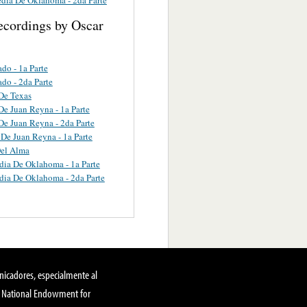
ecordings by Oscar
ado - 1a Parte
ado - 2da Parte
De Texas
De Juan Reyna - 1a Parte
De Juan Reyna - 2da Parte
 De Juan Reyna - 1a Parte
Del Alma
dia De Oklahoma - 1a Parte
dia De Oklahoma - 2da Parte
nicadores, especialmente al
, National Endowment for