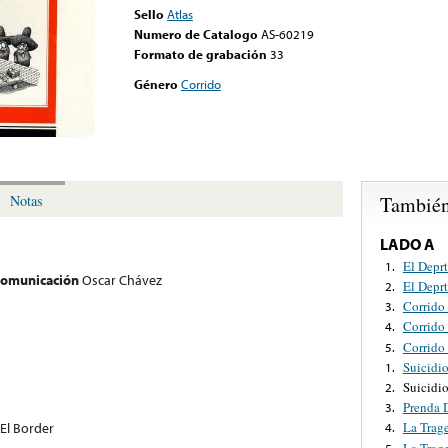
Sello
Atlas
Numero de Catalogo
AS-60219
Formato de grabación
33
Género
Corrido
También
Notas
LADO A
El Deprt
1.
 comunicación
Oscar Chávez
El Deprt
2.
Corrido
3.
Corrido 
4.
Corrido 
5.
Suicidio
1.
Suicidio
2.
Prenda 
3.
El Border
La Trag
4.
La Trag
5.