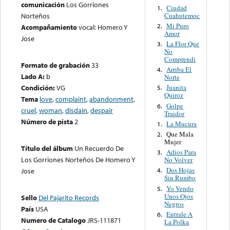
comunicación
Los Gorriones
Ciudad
1.
Cuahutemoc
Norteños
Mi Puro
2.
Acompañamiento
vocal: Homero Y
Amor
Jose
La Flor Que
3.
No
Comprendi
Formato de grabación
33
Arriba El
4.
Lado A:
b
Norte
Condición:
VG
Juanita
5.
Quiroz
Tema
love
,
complaint
,
abandonment
,
Golpe
6.
cruel
,
woman
,
disdain
,
despair
Traidor
Número de pista
2
La Mucura
1.
Que Mala
2.
Mujer
Título del álbum
Un Recuerdo De
Adios Para
3.
Los Gorriones Norteños De Homero Y
No Volver
Dos Hojas
Jose
4.
Sin Rumbo
Yo Vendo
5.
Unos Ojos
Sello
Del Pajarito Records
Negros
País
USA
Entrale A
6.
Numero de Catalogo
JRS-111871
La Polka