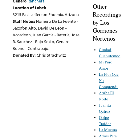
Género
Ranchera
Other
Location of Label:
Recordings
3215 East Jefferson Phoenix, Arizona
Staff Notes:
Homero De La Fuente -
by Los
Saxofon Alto, David De Leon -
Gorriones
Acordeon, Juan Garcia - Bateria, Jose
Norteños
R. Sanchez - Bajo Sexto, Genaro
Bueno - Contrabajo.
Ciudad
Donated By:
Chris Strachwitz
Cuahutemoc
Mi Puro
Amor
La Flor Que
No
Comprendi
Arriba El
Norte
Juanita
Quiroz
Golpe
Traidor
La Mucura
Adios Para