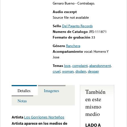
Genaro Bueno - Contrabajo.
Audio excerpt
Source file not available
Sello
Del Pajarito Records
Numero de Catalogo
JRS-111871
Formato de grabación
33
Género
Ranchera
Acompañamiento
vocal: Homero Y
Jose
Temas
love
,
complaint
,
abandonment
,
cruel
,
woman
,
disdain
,
despair
También
Detalles
Imagenes
en este
Notas
mismo
medio
Artista
Los Gorriones Norteños
Artista aparece en los medios de
LADO A