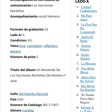
LADO A
comunicación
Los Gorriones
Ciudad
1.
Cuahutemoc
Norteños
Mi Puro
2.
Acompañamiento
vocal: Homero
Amor
La Flor Que
3.
No
Formato de grabación
33
Comprendi
Lado A:
b
Arriba El
4.
Condición:
VG
Norte
Tema
love
,
complaint
,
reflection
,
Juanita
5.
Quiroz
lament
Golpe
6.
Número de pista
5
Traidor
La Mucura
1.
Que Mala
2.
Título del álbum
Un Recuerdo De
Mujer
Los Gorriones Norteños De Homero Y
Adios Para
3.
Jose
No Volver
Dos Hojas
4.
Sin Rumbo
Sello
Del Pajarito Records
Yo Vendo
5.
Unos Ojos
País
USA
Negros
Numero de Catalogo
JRS-111871
Entrale A
6.
Género
Cumbia
La Polka