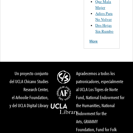
Que Mala
Mujer
Adios Para
No Volver
Dos Hojas
Sin Rumbo
More
Un proyecto conjunto
Agradecemos a todos los
del UCLA Chicano Studies
patronicadores, especialmente
Research Center,
al UCLA Los Tigres de Norte
el Arhoolie Foundation,
Fund, National Endowment for
y del UCLA Digital Library
the Humanities, National
Endowment for the
Arts, GRAMMY
Foundation, Fund for Folk