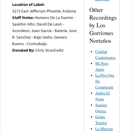
Location of Label:
Other
3215 East Jefferson Phoenix, Arizona
Recordings
Staff Notes:
Homero De La Fuente -
Saxofon Alto, David De Leon -
by Los
Acordeon, Juan Garcia - Bateria, Jose
Gorriones
R. Sanchez - Bajo Sexto, Genaro
Norteños
Bueno - Contrabajo.
Donated By:
Chris Strachwitz
Ciudad
Cuahutemoc
Mi Puro
Amor
La Flor Que
No
Comprendi
Arriba El
Norte
Juanita
Quiroz
Golpe
Traidor
La Mucura