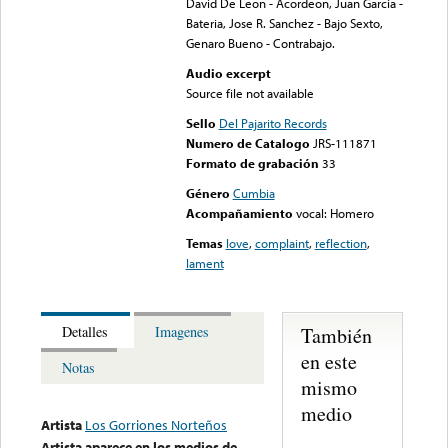
David De Leon - Acordeon, Juan Garcia -
Bateria, Jose R. Sanchez - Bajo Sexto,
Genaro Bueno - Contrabajo.
Audio excerpt
Source file not available
Sello
Del Pajarito Records
Numero de Catalogo
JRS-111871
Formato de grabación
33
Género
Cumbia
Acompañamiento
vocal: Homero
Temas
love
,
complaint
,
reflection
,
lament
También
Detalles
Imagenes
en este
Notas
mismo
medio
Artista
Los Gorriones Norteños
Artista aparece en los medios de