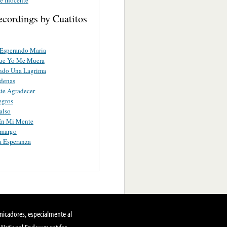
ecordings by Cuatitos
 Esperando Maria
Que Yo Me Muera
ndo Una Lagrima
denas
te Agradecer
egros
also
En Mi Mente
Amargo
a Esperanza
nicadores, especialmente al