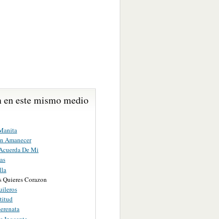
 en este mismo medio
Manita
n Amanecer
Acuerda De Mi
as
lla
 Quieres Corazon
uileros
titud
Serenata
e Inocente