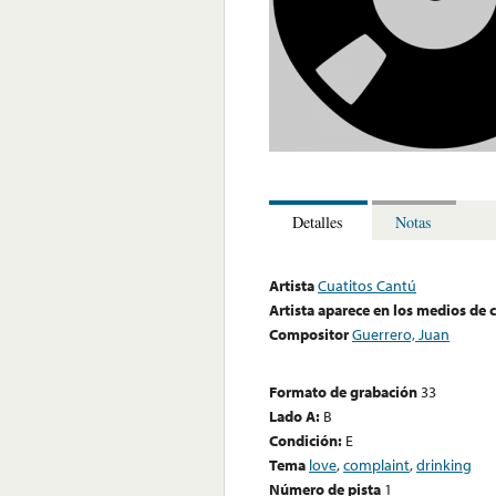
Detalles
Notas
Artista
Cuatitos Cantú
Artista aparece en los medios de
Compositor
Guerrero, Juan
Formato de grabación
33
Lado A:
B
Condición:
E
Tema
love
,
complaint
,
drinking
Número de pista
1