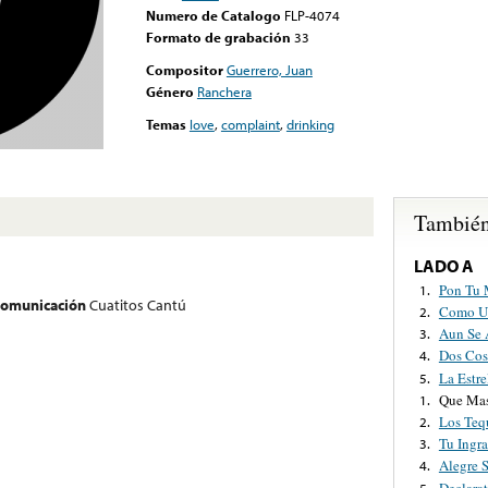
Numero de Catalogo
FLP-4074
Formato de grabación
33
Compositor
Guerrero, Juan
Género
Ranchera
Temas
love
,
complaint
,
drinking
También
LADO A
Pon Tu 
1.
 comunicación
Cuatitos Cantú
Como U
2.
Aun Se 
3.
Dos Cos
4.
La Estre
5.
Que Mas
1.
Los Teq
2.
Tu Ingra
3.
Alegre 
4.
Declarat
5.