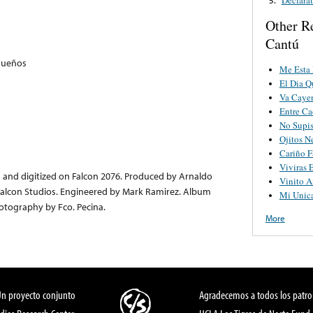
Other R
Cantú
queños
Me Esta
El Dia 
Va Caye
Entre Ca
No Supis
Ojitos N
Cariño F
Viviras 
d and digitized on Falcon 2076. Produced by Arnaldo
Vinito 
Falcon Studios. Engineered by Mark Ramirez. Album
Mi Unic
otography by Fco. Pecina.
More
Un proyecto conjunto
Agradecemos a todos los patro