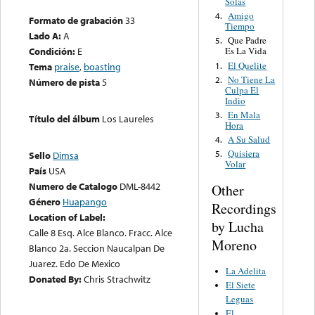
Solas
Amigo
4.
Formato de grabación
33
Tiempo
Lado A:
A
Que Padre
5.
Condición:
E
Es La Vida
El Quelite
1.
Tema
praise
,
boasting
No Tiene La
2.
Número de pista
5
Culpa El
Indio
En Mala
3.
Título del álbum
Los Laureles
Hora
A Su Salud
4.
Quisiera
5.
Sello
Dimsa
Volar
País
USA
Numero de Catalogo
DML-8442
Other
Género
Huapango
Recordings
Location of Label:
by Lucha
Calle 8 Esq. Alce Blanco. Fracc. Alce
Moreno
Blanco 2a. Seccion Naucalpan De
Juarez. Edo De Mexico
La Adelita
Donated By:
Chris Strachwitz
El Siete
Leguas
El