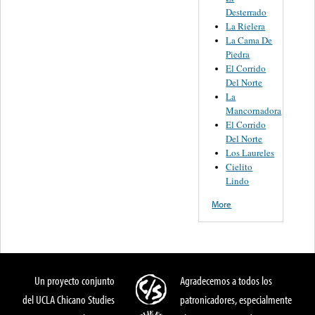
Desterrado
La Rielera
La Cama De
Piedra
El Corrido
Del Norte
La
Mancornadora
El Corrido
Del Norte
Los Laureles
Cielito
Lindo
More
Un proyecto conjunto
Agradecemos a todos los
del UCLA Chicano Studies
patronicadores, especialmente