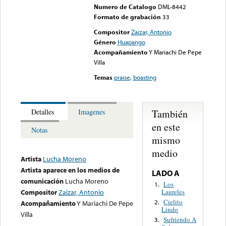
Numero de Catalogo
DML-8442
Formato de grabación
33
Compositor
Zaizar, Antonio
Género
Huapango
Acompañamiento
Y Mariachi De Pepe
Villa
Temas
praise
,
boasting
También
Detalles
Imagenes
en este
Notas
mismo
medio
Artista
Lucha Moreno
Artista aparece en los medios de
LADO A
comunicación
Lucha Moreno
Los
1.
Laureles
Compositor
Zaizar, Antonio
Cielito
2.
Acompañamiento
Y Mariachi De Pepe
Lindo
Villa
Sufriendo A
3.