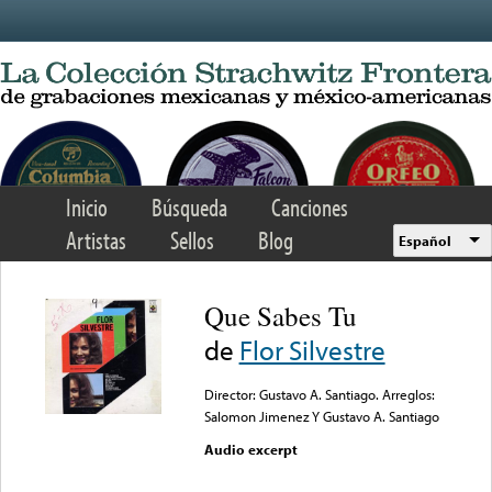
Skip to main content
Inicio
Búsqueda
Canciones
Artistas
Sellos
Blog
Español
Que Sabes Tu
de
Flor Silvestre
Director: Gustavo A. Santiago. Arreglos:
Salomon Jimenez Y Gustavo A. Santiago
Audio excerpt
Error loading media: File
could not be played