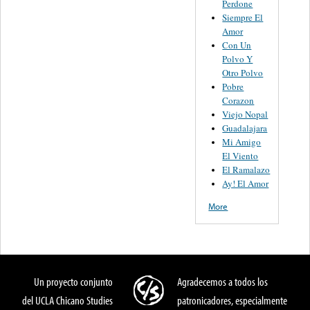
Perdone
Siempre El
Amor
Con Un
Polvo Y
Otro Polvo
Pobre
Corazon
Viejo Nopal
Guadalajara
Mi Amigo
El Viento
El Ramalazo
Ay! El Amor
More
Un proyecto conjunto
Agradecemos a todos los
del UCLA Chicano Studies
patronicadores, especialmente