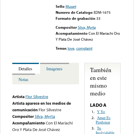
Sello
Musart
Numero de Catalogo
EDM-1675
Formato de grabación
33
Compositor
Silva, Myrta
Acompañamiento
Con El Mariachi Oro
Y Plata De José Chávez
Temas
love
,
complaint
También
Detalles
Imagenes
en este
Notas
mismo
medio
Artista
Flor Silvestre
Artista aparece en los medios de
LADO A
comunicación
Flor Silvestre
Y Yo
1.
Compositor
Silva, Myrta
Amar Es
2.
Perdonar
Acompañamiento
Con El Mariachi
Tu
3.
Oro Y Plata De José Chávez
Inolvidable