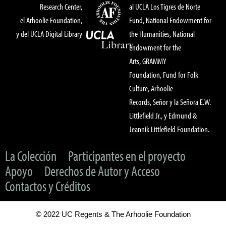
Research Center,
al UCLA Los Tigres de Norte
el Arhoolie Foundation,
Fund, National Endowment for
y del UCLA Digital Library
the Humanities, National
Endowment for the
Arts, GRAMMY
Foundation, Fund for Folk
Culture, Arhoolie
Records, Señor y la Señora E.W.
Littlefield Jr., y Edmund &
Jeannik Littlefield Foundation.
La Colección
Participantes en el proyecto
Apoyo
Derechos de Autor y Acceso
Contactos y Créditos
© 2022 UC Regents & The Arhoolie Foundation