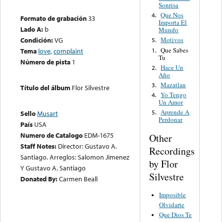
Sonrisa
Que Nos
4.
Formato de grabación
33
Importa El
Lado A:
b
Mundo
Condición:
VG
Motivos
5.
Que Sabes
1.
Tema
love
,
complaint
Tu
Número de pista
1
Hace Un
2.
Año
Mazatlan
3.
Título del álbum
Flor Silvestre
Yo Tengo
4.
Un Amor
Aprende A
5.
Sello
Musart
Perdonar
País
USA
Numero de Catalogo
EDM-1675
Other
Staff Notes:
Director: Gustavo A.
Recordings
Santiago. Arreglos: Salomon Jimenez
by Flor
Y Gustavo A. Santiago
Silvestre
Donated By:
Carmen Beall
Imposible
Olvidarte
Que Dios Te