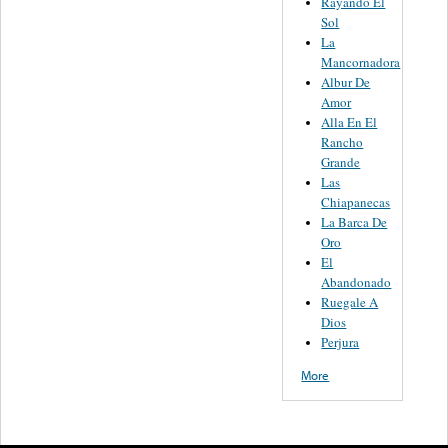
Rayando El
Sol
La
Mancornadora
Albur De
Amor
Alla En El
Rancho
Grande
Las
Chiapanecas
La Barca De
Oro
El
Abandonado
Ruegale A
Dios
Perjura
More