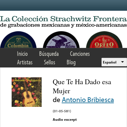
Skip to main content
Inicio
Búsqueda
Canciones
Artistas
Sellos
Blog
Español
Que Te Ha Dado esa
Mujer
de
Antonio Bribiesca
(01-05-581)
Audio excerpt
Error loading media: File