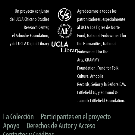
Un proyecto conjunto
Agradecemos a todos los
del UCLA Chicano Studies
patronicadores, especialmente
Research Center,
al UCLA Los Tigres de Norte
el Arhoolie Foundation,
Fund, National Endowment for
y del UCLA Digital Library
the Humanities, National
Endowment for the
Arts, GRAMMY
Foundation, Fund for Folk
Culture, Arhoolie
Records, Señor y la Señora E.W.
Littlefield Jr., y Edmund &
Jeannik Littlefield Foundation.
La Colección
Participantes en el proyecto
Apoyo
Derechos de Autor y Acceso
Contactos y Créditos