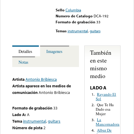
could not be played
Sello
Columbia
Numero de Catalogo
DCA-192
Formato de grabación
33
Temas
instrumental
,
guitars
También
Detalles
Imagenes
en este
Notas
mismo
medio
Artista
Antonio Bribiesca
Artista aparece en los medios de
LADO A
comunicación
Antonio Bribiesca
Rayando El
1.
Sol
Que Te Ha
2.
Formato de grabación
33
Dado esa
Mujer
Lado A:
A
La
3.
Tema
instrumental
,
guitars
Mancornadora
Número de pista
2
Albur De
4.