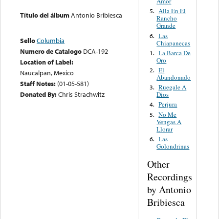
Amor
Alla En El
5.
Título del álbum
Antonio Bribiesca
Rancho
Grande
Las
6.
Sello
Columbia
Chiapanecas
Numero de Catalogo
DCA-192
La Barca De
1.
Oro
Location of Label:
El
2.
Naucalpan, Mexico
Abandonado
Staff Notes:
(01-05-581)
Ruegale A
3.
Donated By:
Chris Strachwitz
Dios
Perjura
4.
No Me
5.
Vengas A
Llorar
Las
6.
Golondrinas
Other
Recordings
by Antonio
Bribiesca