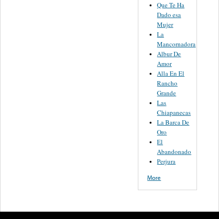
Que Te Ha
Dado esa
Mujer
La
Mancornadora
Albur De
Amor
Alla En El
Rancho
Grande
Las
Chiapanecas
La Barca De
Oro
El
Abandonado
Perjura
More