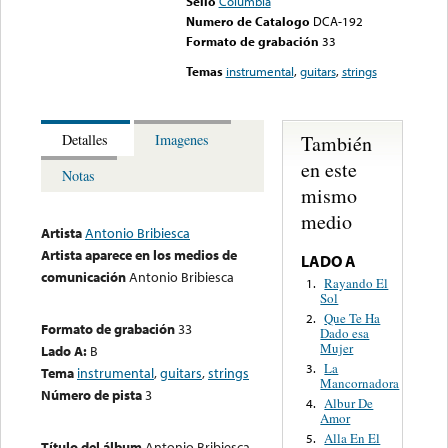
Sello
Columbia
Numero de Catalogo
DCA-192
Formato de grabación
33
Temas
instrumental
,
guitars
,
strings
También
Detalles
Imagenes
en este
Notas
mismo
medio
Artista
Antonio Bribiesca
Artista aparece en los medios de
LADO A
comunicación
Antonio Bribiesca
Rayando El
1.
Sol
Que Te Ha
2.
Formato de grabación
33
Dado esa
Mujer
Lado A:
B
La
3.
Tema
instrumental
,
guitars
,
strings
Mancornadora
Número de pista
3
Albur De
4.
Amor
Alla En El
5.
Título del álbum
Antonio Bribiesca