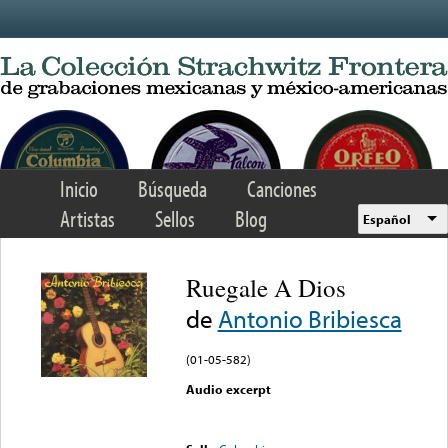
Skip to main content
Inicio
Búsqueda
Canciones
Artistas
Sellos
Blog
Español
Ruegale A Dios
de
Antonio Bribiesca
(01-05-582)
Audio excerpt
Error loading media: File
could not be played