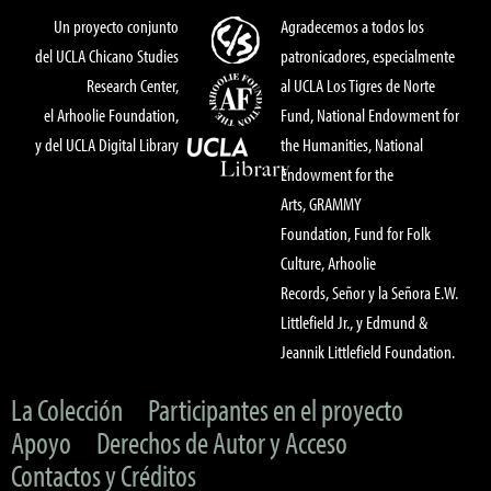
Un proyecto conjunto
Agradecemos a todos los
del UCLA Chicano Studies
patronicadores, especialmente
Research Center,
al UCLA Los Tigres de Norte
el Arhoolie Foundation,
Fund, National Endowment for
y del UCLA Digital Library
the Humanities, National
Endowment for the
Arts, GRAMMY
Foundation, Fund for Folk
Culture, Arhoolie
Records, Señor y la Señora E.W.
Littlefield Jr., y Edmund &
Jeannik Littlefield Foundation.
La Colección
Participantes en el proyecto
Apoyo
Derechos de Autor y Acceso
Contactos y Créditos