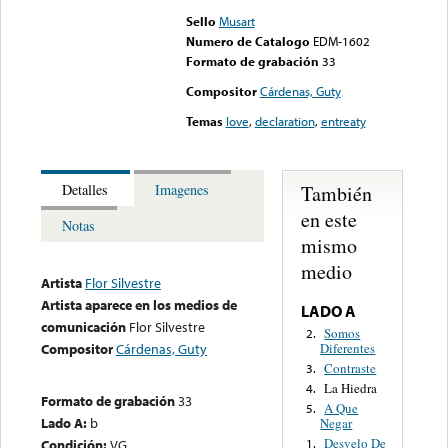
Sello
Musart
Numero de Catalogo
EDM-1602
Formato de grabación
33
Compositor
Cárdenas, Guty
Temas
love
,
declaration
,
entreaty
También
Detalles
Imagenes
en este
Notas
mismo
medio
Artista
Flor Silvestre
Artista aparece en los medios de
LADO A
comunicación
Flor Silvestre
Somos
2.
Diferentes
Compositor
Cárdenas, Guty
Contraste
3.
La Hiedra
4.
Formato de grabación
33
A Que
5.
Lado A:
b
Negar
Desvelo De
Condición:
VG
1.