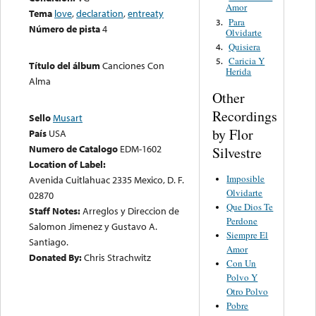
Amor
Tema
love
,
declaration
,
entreaty
Para
3.
Número de pista
4
Olvidarte
Quisiera
4.
Caricia Y
5.
Título del álbum
Canciones Con
Herida
Alma
Other
Recordings
Sello
Musart
by Flor
País
USA
Numero de Catalogo
EDM-1602
Silvestre
Location of Label:
Imposible
Avenida Cuitlahuac 2335 Mexico, D. F.
Olvidarte
02870
Que Dios Te
Staff Notes:
Arreglos y Direccion de
Perdone
Salomon Jimenez y Gustavo A.
Siempre El
Santiago.
Amor
Donated By:
Chris Strachwitz
Con Un
Polvo Y
Otro Polvo
Pobre