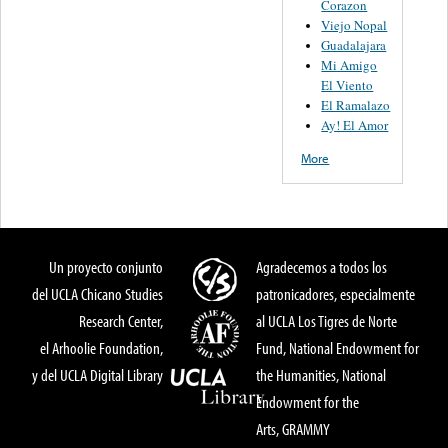
Corazon
Viejo Nopal
Guadalajara
Mi Amigo
El Viento
El Ramalazo
Ay! El Amor
More
Un proyecto conjunto
Agradecemos a todos los
del UCLA Chicano Studies
patronicadores, especialmente
Research Center,
al UCLA Los Tigres de Norte
el Arhoolie Foundation,
Fund, National Endowment for
y del UCLA Digital Library
the Humanities, National
Endowment for the
Arts, GRAMMY