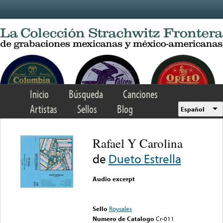
Skip to main content
Inicio
Búsqueda
Canciones
Artistas
Sellos
Blog
Español
Rafael Y Carolina
de
Dueto Estrella
Audio excerpt
Error loading media: File
could not be played
Sello
Roysales
Numero de Catalogo
Cr-011