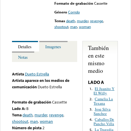
Formato de grabación
Cassette
Género
Corrido
Temas
death
,
murder
,
revenge
,
shootout
,
man
,
woman
También
Detalles
Imagenes
en este
Notas
mismo
medio
Artista
Dueto Estrella
Artista aparece en los medios de
LADO A
comunicación
Dueto Estrella
El Juanito Y
1.
El Willy
Camelia La
2.
Formato de grabación
Cassette
Texana
Lado A:
B
Jose Silva
3.
Sanchez
Tema
death
,
murder
,
revenge
,
Caballos De
4.
shootout
,
man
,
woman
Pancho Villa
Número de pista
2
La Tragedia
5.