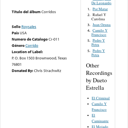
De Leonardo
Por Matar
1.
Título del álbum
Corridos
Rafael Y
2.
Carolina
Juan Ozuna
3.
Sello
Roysales
Camilo Y
4.
País
USA
Francisco
Numero de Catalogo
Cr-011
Pedro Y
5.
Petra
Género
Corrido
Pedro Y
5.
Location of Label:
Petra
P. O. Box 1503 Brownwood, Texas
Other
76801
Donated By:
Chris Strachwitz
Recordings
by Dueto
Estrella
El Criminal
Camilo Y
Francisco
El
Caminante
El Mojado