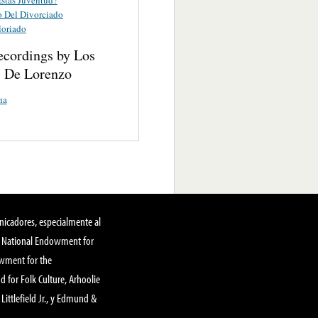
 Del Divorciado
loriado
ecordings by Los
s De Lorenzo
ha
nicadores, especialmente al
, National Endowment for
owment for the
 for Folk Culture, Arhoolie
Littlefield Jr., y Edmund &