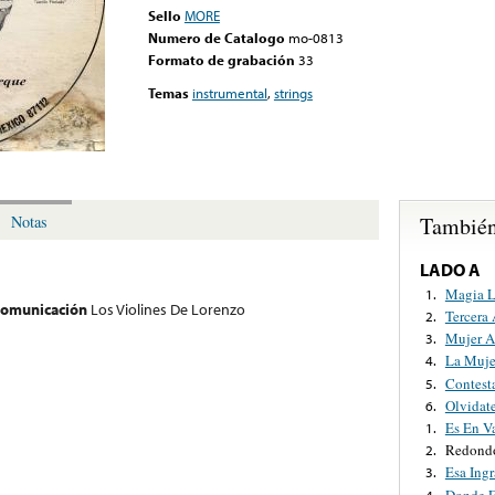
Sello
MORE
Numero de Catalogo
mo-0813
Formato de grabación
33
Temas
instrumental
,
strings
También
Notas
LADO A
Magia 
1.
 comunicación
Los Violines De Lorenzo
Tercera
2.
Mujer A
3.
La Muje
4.
Contest
5.
Olvidat
6.
Es En V
1.
Redond
2.
Esa Ingr
3.
Donde E
4.