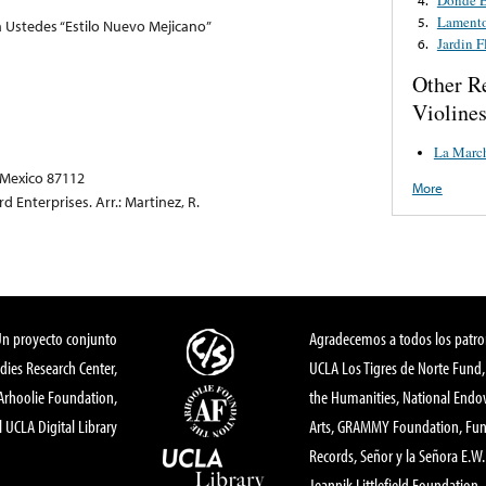
Lamento
5.
 Ustedes “Estilo Nuevo Mejicano”
Jardin F
6.
Other R
Violine
La Marc
 Mexico 87112
More
 Enterprises. Arr.: Martinez, R.
Un proyecto conjunto
Agradecemos a todos los patro
dies Research Center,
UCLA Los Tigres de Norte Fund
 Arhoolie Foundation,
the Humanities, National End
l UCLA Digital Library
Arts, GRAMMY Foundation, Fund
Records, Señor y la Señora E.W. 
Jeannik Littlefield Foundation.