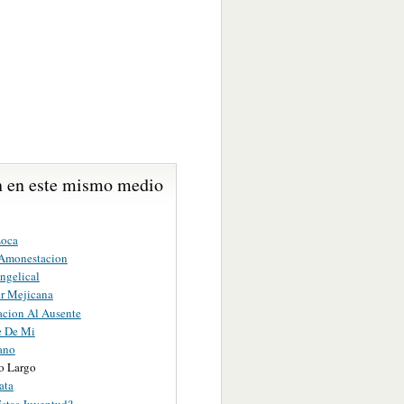
 en este mismo medio
Loca
 Amonestacion
ngelical
r Mejicana
acion Al Ausente
e De Mi
ano
o Largo
ata
stas Juventud?