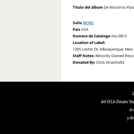
Título del álbum
De Nosotros Para
Sello
MORE
País
USA
Numero de Catalogo
mo-0813
Location of Label:
1205 Lester Dr. Albuquerque, New
Staff Notes:
Minority Owned Record
Donated By:
Chris Strachwitz
del UCLA Chicano Stu
el
y de