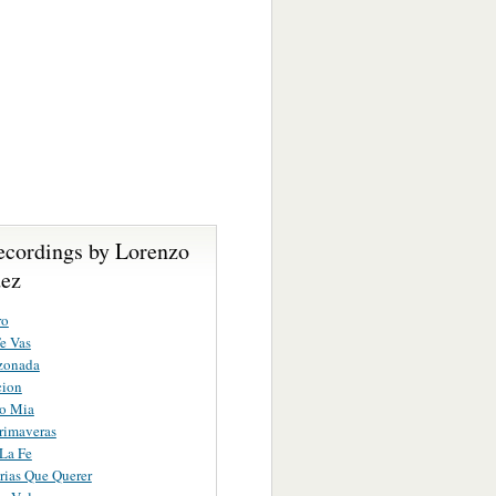
ecordings by Lorenzo
ez
ro
e Vas
zonada
cion
o Mia
rimaveras
 La Fe
ias Que Querer