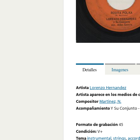
Detalles
Imagenes
Artista
Lorenzo Hernandez
Artista aparece en los medios de
Compositor
Martinez, N.
Acompañamiento
Y Su Conjunto -
Formato de grabación
45
Condición:
V+
Tema
instrumental
,
strings
,
accor