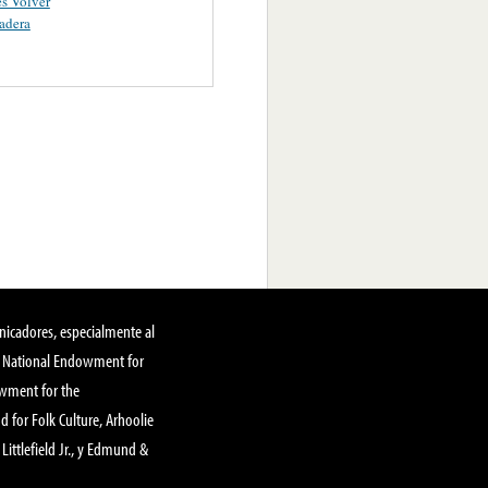
es Volver
adera
nicadores, especialmente al
, National Endowment for
owment for the
 for Folk Culture, Arhoolie
Littlefield Jr., y Edmund &