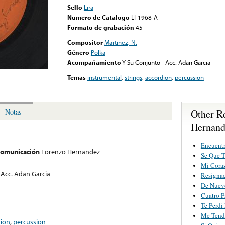
Sello
Lira
Numero de Catalogo
LI-1968-A
Formato de grabación
45
Compositor
Martinez, N.
Género
Polka
Acompañamiento
Y Su Conjunto - Acc. Adan Garcia
Temas
instrumental
,
strings
,
accordion
,
percussion
Other R
Notas
Hernand
Encuent
 comunicación
Lorenzo Hernandez
Se Que T
Mi Cora
 Acc. Adan Garcia
Resigna
De Nuev
Cuatro P
Te Perdi
Me Tendr
dion
,
percussion