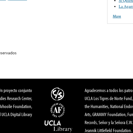
Si Quier
La Agarr
More
eservados
Un proyecto conjunto
Agradecemos a todos los patro
dies Research Center,
UCLA Los Tigres de Norte Fund
 Arhoolie Foundation,
the Humanities, National End
l UCLA Digital Library
Arts, GRAMMY Foundation, Fund
Records, Señor y la Señora E.W. 
Jeannik Littlefield Foundation.