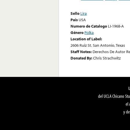
Sello
Lira
País
USA
Numero de Catalogo
LI-1968-A
Género
Polka
Location of Label:
2606 Ruiz St. San Antonio, Texas
Staff Notes:
Derechos De Autor R
Donated By:
Chris Strachwitz
del UCLA Chicano Stu
el
y de