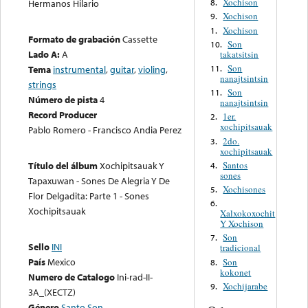
Xochison
Hermanos Hilario
8.
Xochison
9.
Xochison
1.
Formato de grabación
Cassette
Son
10.
Lado A:
A
takatsitsin
Son
11.
Tema
instrumental
,
guitar
,
violing
,
nanajtsintsin
strings
Son
11.
Número de pista
4
nanajtsintsin
Record Producer
1er.
2.
xochipitsauak
Pablo Romero - Francisco Andia Perez
2do.
3.
xochipitsauak
Santos
Título del álbum
Xochipitsauak Y
4.
sones
Tapaxuwan - Sones De Alegria Y De
Xochisones
5.
Flor Delgadita: Parte 1 - Sones
6.
Xochipitsauak
Xalxokoxochit
Y Xochison
Son
7.
Sello
INI
tradicional
País
Mexico
Son
8.
kokonet
Numero de Catalogo
Ini-rad-II-
Xochijarabe
9.
3A_(XECTZ)
Género
Santo Son