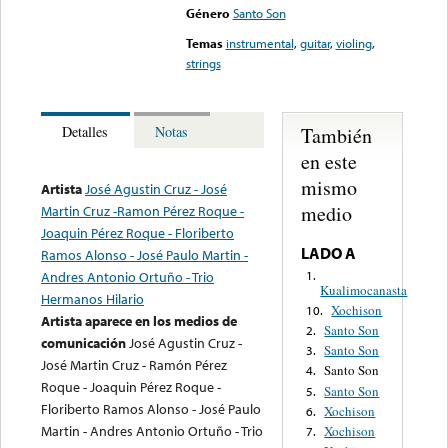
Género
Santo Son
Temas
instrumental
,
guitar
,
violing
,
strings
También
Detalles
Notas
en este
mismo
Artista
José Agustin Cruz - José
medio
Martin Cruz -Ramon Pérez Roque -
Joaquin Pérez Roque - Floriberto
LADO A
Ramos Alonso - José Paulo Martin -
1.
Andres Antonio Ortuño - Trio
Kualimocanasta
Hermanos Hilario
Xochison
10.
Artista aparece en los medios de
Santo Son
2.
comunicación
José Agustin Cruz -
Santo Son
3.
José Martin Cruz - Ramón Pérez
Santo Son
4.
Roque - Joaquin Pérez Roque -
Santo Son
5.
Floriberto Ramos Alonso - José Paulo
Xochison
6.
Martin - Andres Antonio Ortuño - Trio
Xochison
7.