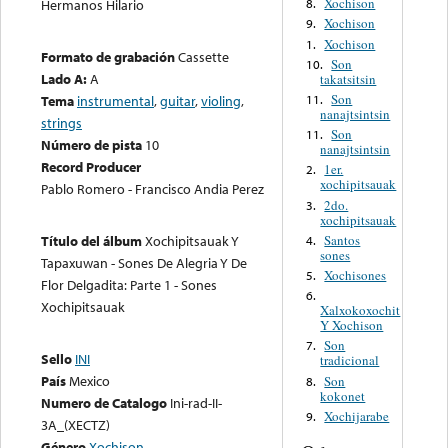
Xochison
Hermanos Hilario
8.
Xochison
9.
Xochison
1.
Formato de grabación
Cassette
Son
10.
Lado A:
A
takatsitsin
Son
11.
Tema
instrumental
,
guitar
,
violing
,
nanajtsintsin
strings
Son
11.
Número de pista
10
nanajtsintsin
Record Producer
1er.
2.
xochipitsauak
Pablo Romero - Francisco Andia Perez
2do.
3.
xochipitsauak
Santos
Título del álbum
Xochipitsauak Y
4.
sones
Tapaxuwan - Sones De Alegria Y De
Xochisones
5.
Flor Delgadita: Parte 1 - Sones
6.
Xochipitsauak
Xalxokoxochit
Y Xochison
Son
7.
Sello
INI
tradicional
País
Mexico
Son
8.
kokonet
Numero de Catalogo
Ini-rad-II-
Xochijarabe
9.
3A_(XECTZ)
Género
Xochison