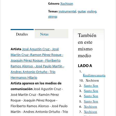
Género
Xochison
Temas
instrumental
,
guitar
,
violing
,
strings
También
Detalles
Notas
en este
mismo
Artista
José Agustin Cruz - José
medio
Martin Cruz -Ramon Pérez Roque -
Joaquin Pérez Roque - Floriberto
LADO A
Ramos Alonso - José Paulo Martin -
1.
Andres Antonio Ortuño - Trio
Kualimocanasta
Hermanos Hilario
Xochison
10.
Artista aparece en los medios de
Santo Son
2.
comunicación
José Agustin Cruz -
Santo Son
3.
José Martin Cruz - Ramón Pérez
Santo Son
4.
Roque - Joaquin Pérez Roque -
Santo Son
5.
Floriberto Ramos Alonso - José Paulo
Xochison
6.
Martin - Andres Antonio Ortuño - Trio
Xochison
7.