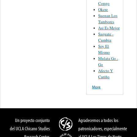
Congo
Okere
Suenan Los
Tambores
Asi Es Mejor
Saguate -
Cumbia
Soy El
Mismo
Mulata Go -
Go
Afecto Y
Cariño
More
Un proyecto conjunto
Agradecemos a todos los
del UCLA Chicano Studies
patronicadores, especialmente
Research Center,
al UCLA Los Tigres de Norte