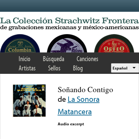
Skip to main content
Inicio
Búsqueda
Canciones
Artistas
Sellos
Blog
Español
Soñando Contigo
de
La Sonora
Matancera
Audio excerpt
Error loading media: File
could not be played