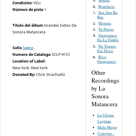
Señora
5.
Condición:
VG+
Bonifacio
6.
Número de pista
1
Sun Sun Ba
1.
Bae
Morena
2.
Título del álbum
Grandes Exitos De
Tu Precio
3.
Sonora Matancera
Guaguanco
4.
En La Timba
No Toques
5.
Sello
Seeco
Ese Disco
Numero de Catalogo
SCLP-9151
Rico
6.
Location of Label:
Guaguanco
New York, New York
Other
Donated By:
Chris Strachwitz
Recordings
by La
Sonora
Matancera
La Ultima
Lagrima
Mala Mujer
Congoro -