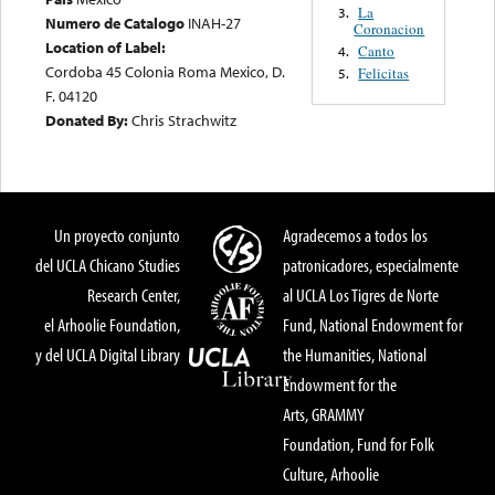
La
3.
Numero de Catalogo
INAH-27
Coronacion
Location of Label:
Canto
4.
Cordoba 45 Colonia Roma Mexico, D.
Felicitas
5.
F. 04120
Donated By:
Chris Strachwitz
Un proyecto conjunto
Agradecemos a todos los
del UCLA Chicano Studies
patronicadores, especialmente
Research Center,
al UCLA Los Tigres de Norte
el Arhoolie Foundation,
Fund, National Endowment for
y del UCLA Digital Library
the Humanities, National
Endowment for the
Arts, GRAMMY
Foundation, Fund for Folk
Culture, Arhoolie