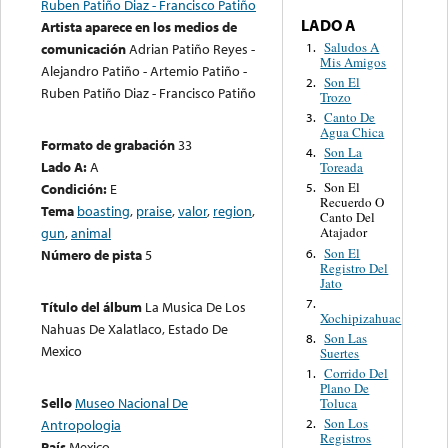
Ruben Patiño Diaz - Francisco Patiño
LADO A
Artista aparece en los medios de
Saludos A
1.
comunicación
Adrian Patiño Reyes -
Mis Amigos
Alejandro Patiño - Artemio Patiño -
Son El
2.
Ruben Patiño Diaz - Francisco Patiño
Trozo
Canto De
3.
Agua Chica
Formato de grabación
33
Son La
4.
Lado A:
A
Toreada
Son El
Condición:
E
5.
Recuerdo O
Tema
boasting
,
praise
,
valor
,
region
,
Canto Del
gun
,
animal
Atajador
Son El
6.
Número de pista
5
Registro Del
Jato
7.
Título del álbum
La Musica De Los
Xochipizahuac
Nahuas De Xalatlaco, Estado De
Son Las
8.
Mexico
Suertes
Corrido Del
1.
Plano De
Sello
Museo Nacional De
Toluca
Son Los
Antropologia
2.
Registros
País
Mexico