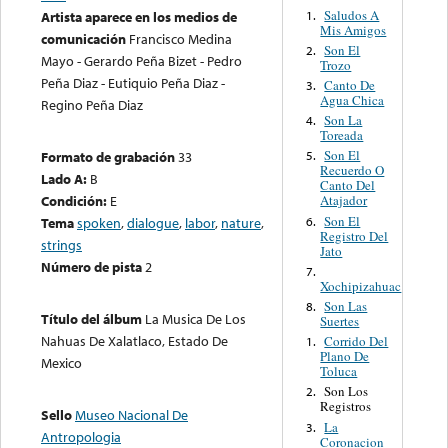
Saludos A
1.
Artista aparece en los medios de
Mis Amigos
comunicación
Francisco Medina
Son El
2.
Mayo - Gerardo Peña Bizet - Pedro
Trozo
Peña Diaz - Eutiquio Peña Diaz -
Canto De
3.
Agua Chica
Regino Peña Diaz
Son La
4.
Toreada
Son El
Formato de grabación
33
5.
Recuerdo O
Lado A:
B
Canto Del
Condición:
E
Atajador
Son El
6.
Tema
spoken
,
dialogue
,
labor
,
nature
,
Registro Del
strings
Jato
Número de pista
2
7.
Xochipizahuac
Son Las
8.
Título del álbum
La Musica De Los
Suertes
Nahuas De Xalatlaco, Estado De
Corrido Del
1.
Plano De
Mexico
Toluca
Son Los
2.
Registros
Sello
Museo Nacional De
La
3.
Antropologia
Coronacion