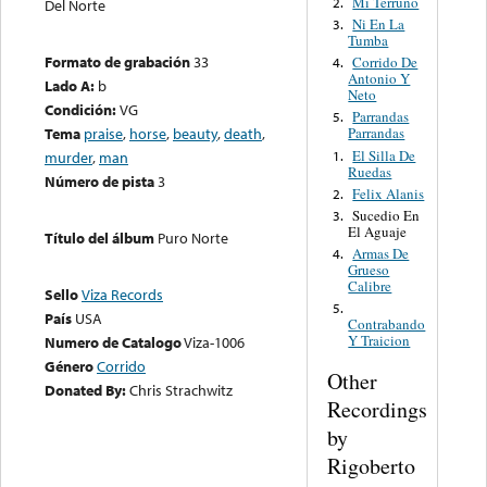
Mi Terruño
2.
Del Norte
Ni En La
3.
Tumba
Formato de grabación
33
Corrido De
4.
Antonio Y
Lado A:
b
Neto
Condición:
VG
Parrandas
5.
Tema
praise
,
horse
,
beauty
,
death
,
Parrandas
El Silla De
1.
murder
,
man
Ruedas
Número de pista
3
Felix Alanis
2.
Sucedio En
3.
El Aguaje
Título del álbum
Puro Norte
Armas De
4.
Grueso
Calibre
Sello
Viza Records
5.
País
USA
Contrabando
Y Traicion
Numero de Catalogo
Viza-1006
Género
Corrido
Other
Donated By:
Chris Strachwitz
Recordings
by
Rigoberto