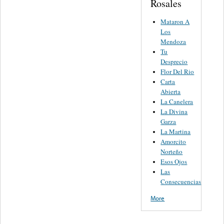
Rosales
Mataron A
Los
Mendoza
Tu
Desprecio
Flor Del Rio
Carta
Abierta
La Canelera
La Divina
Garza
La Martina
Amorcito
Norteño
Esos Ojos
Las
Consecuencias
More