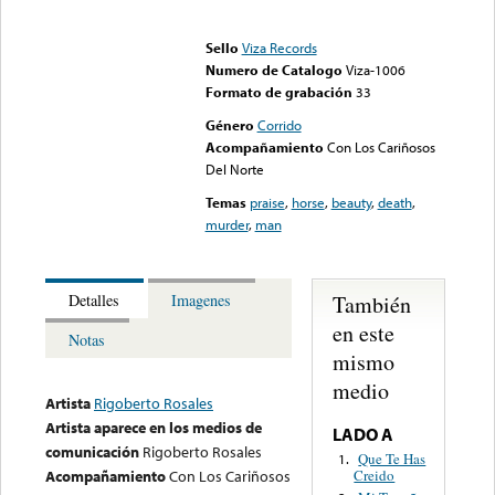
Error loading media: File
could not be played
Sello
Viza Records
Numero de Catalogo
Viza-1006
Formato de grabación
33
Género
Corrido
Acompañamiento
Con Los Cariñosos
Del Norte
Temas
praise
,
horse
,
beauty
,
death
,
murder
,
man
También
Detalles
Imagenes
en este
Notas
mismo
medio
Artista
Rigoberto Rosales
Artista aparece en los medios de
LADO A
comunicación
Rigoberto Rosales
Que Te Has
1.
Creido
Acompañamiento
Con Los Cariñosos