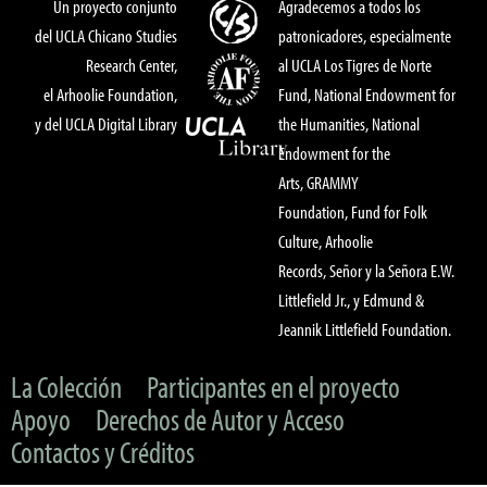
Un proyecto conjunto
Agradecemos a todos los
del UCLA Chicano Studies
patronicadores, especialmente
Research Center,
al UCLA Los Tigres de Norte
el Arhoolie Foundation,
Fund, National Endowment for
y del UCLA Digital Library
the Humanities, National
Endowment for the
Arts, GRAMMY
Foundation, Fund for Folk
Culture, Arhoolie
Records, Señor y la Señora E.W.
Littlefield Jr., y Edmund &
Jeannik Littlefield Foundation.
La Colección
Participantes en el proyecto
Apoyo
Derechos de Autor y Acceso
Contactos y Créditos