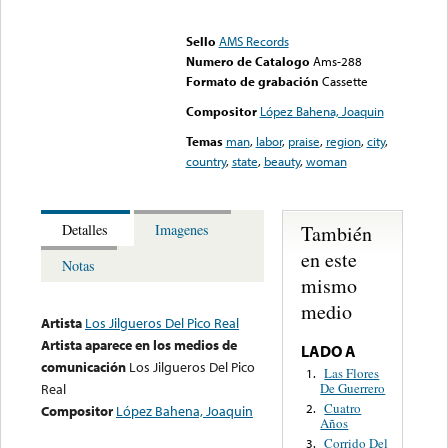
Error loading media: File
could not be played
Sello
AMS Records
Numero de Catalogo
Ams-288
Formato de grabación
Cassette
Compositor
López Bahena, Joaquin
Temas
man
,
labor
,
praise
,
region
,
city
,
country
,
state
,
beauty
,
woman
También
Detalles
Imagenes
en este
Notas
mismo
medio
Artista
Los Jilgueros Del Pico Real
Artista aparece en los medios de
LADO A
comunicación
Los Jilgueros Del Pico
Las Flores
1.
De Guerrero
Real
Cuatro
2.
Compositor
López Bahena, Joaquin
Años
Corrido Del
3.