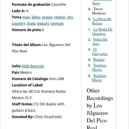
Sapo
Formato de grabación
Cassette
Taxco
4.
Lado A:
A
Hermoso
Tema
man
,
labor
,
praise
,
region
,
city
,
La Presa De
5.
country
,
state
,
beauty
,
woman
Balsas
La Mafia De
1.
Número de pista
4
Guerrero
Poker De
2.
Ases
Título del álbum
Los Jilgueros Del
El
3.
Pico Real
Gueyerito
Beatriz
4.
Traidora
5.
Sello
AMS Records
Mujer
País
Mexico
Traidora
5.
Numero de Catalogo
Ams-288
Mujer
Location of Label:
Other
Africa No. 80 Col. Romero Rubio
Recordings
Mexico, D. F.
Staff Notes:
CS: OK dueto with
by Los
guitars & bass
Jilgueros
Donated By:
Chris Strachwitz
Del Pico
Real