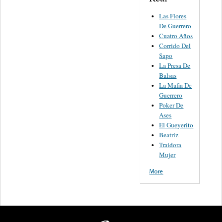
Las Flores
De Guerrero
Cuatro Años
Corrido Del
Sapo
La Presa De
Balsas
La Mafia De
Guerrero
Poker De
Ases
El Gueyerito
Beatriz
Traidora
Mujer
More