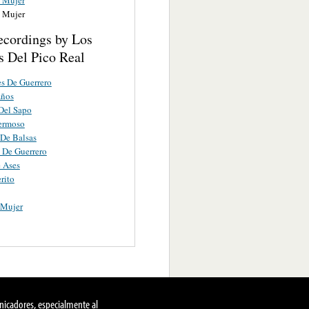
a Mujer
ecordings by Los
s Del Pico Real
es De Guerrero
Años
Del Sapo
ermoso
 De Balsas
 De Guerrero
 Ases
rito
 Mujer
nicadores, especialmente al