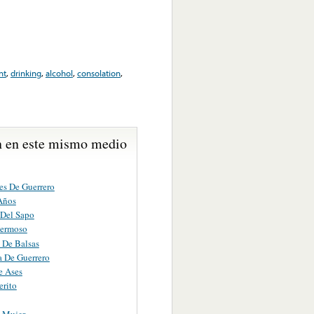
nt
,
drinking
,
alcohol
,
consolation
,
 en este mismo medio
es De Guerrero
Años
 Del Sapo
Hermoso
 De Balsas
a De Guerrero
e Ases
erito
a Mujer