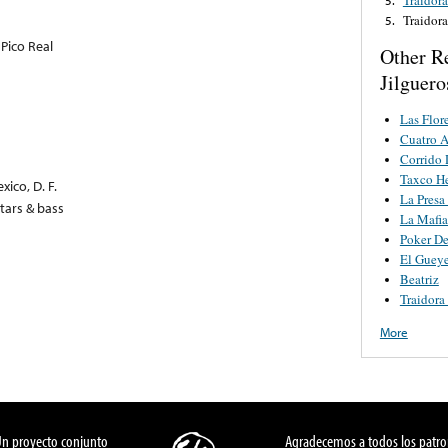
Traidor
5.
 Pico Real
Other R
Jilguero
Las Flor
Cuatro 
Corrido 
Taxco H
ico, D. F.
La Presa
tars & bass
La Mafia
Poker De
El Gueye
Beatriz
Traidora
More
Un proyecto conjunto
Agradecemos a todos los patro