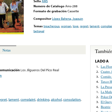
Sello
AMS
Numero de Catalogo
Ams-288
Formato de grabación
Cassette
Compositor
López Bahena, Joaquin
Temas
treacherous
,
woman
,
love
,
regret
,
lament
,
complai
betrayal
También
Notas
LADO A
Las Flor
1.
 comunicación
Los Jilgueros Del Pico Real
Cuatro 
2.
in
Corrido
3.
Taxco 
4.
La Presa
5.
La Mafi
1.
Poker D
2.
egret
,
lament
,
complaint
,
drinking
,
alcohol
,
consolation
,
El Guey
3.
Beatriz
4.
Traidor
5.