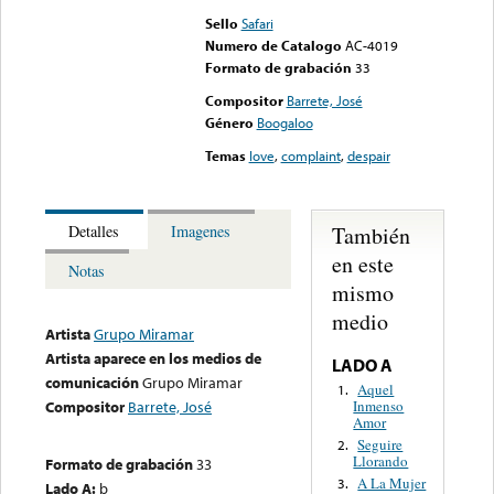
Sello
Safari
Numero de Catalogo
AC-4019
Formato de grabación
33
Compositor
Barrete, José
Género
Boogaloo
Temas
love
,
complaint
,
despair
También
Detalles
Imagenes
en este
Notas
mismo
medio
Artista
Grupo Miramar
Artista aparece en los medios de
LADO A
comunicación
Grupo Miramar
Aquel
1.
Inmenso
Compositor
Barrete, José
Amor
Seguire
2.
Llorando
Formato de grabación
33
A La Mujer
3.
Lado A:
b