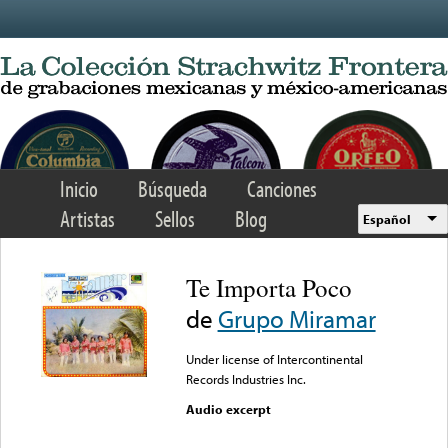
Skip to main content
Inicio
Búsqueda
Canciones
Artistas
Sellos
Blog
Español
Te Importa Poco
de
Grupo Miramar
Under license of Intercontinental
Records Industries Inc.
Audio excerpt
Error loading media: File
could not be played