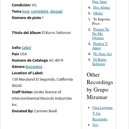
Que Amo
Condición:
VG
Dos Almas
4.
Tema
love
,
complaint
,
despair
Ofelia
5.
Número de pista
1
Te Importa
1.
Poco
Porque Tu
2.
Título del álbum
El Burro Señoron
No Me
Quieres
Perdon Y
3.
Sello
Safari
Amor
No Seas Asi
País
USA
4.
El Burro
5.
Numero de Catalogo
AC-4019
Señoron
Género
Boogaloo
Location of Label:
Other
139 Maryland El Segundo, California
Recordings
90245
by Grupo
Staff Notes:
Under license of
Miramar
Intercontinental Records Industries
Inc.
Una Lagrima
Donated By:
Carmen Beall
Y Un
Recuerdo
Voy