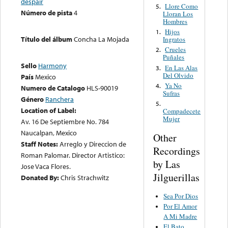
despair
Llore Como
5.
Número de pista
4
Lloran Los
Hombres
Hijos
1.
Título del álbum
Concha La Mojada
Ingratos
Crueles
2.
Puñales
Sello
Harmony
En Las Alas
3.
Del Olvido
País
Mexico
Ya No
4.
Numero de Catalogo
HLS-90019
Sufras
Género
Ranchera
5.
Location of Label:
Compadecete
Mujer
Av. 16 De Septiembre No. 784
Naucalpan, Mexico
Other
Staff Notes:
Arreglo y Direccion de
Recordings
Roman Palomar. Director Artistico:
by Las
Jose Vaca Flores.
Jilguerillas
Donated By:
Chris Strachwitz
Sea Por Dios
Por El Amor
A Mi Madre
El Bato