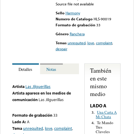
Source file not available
Sello
Harmony
Numero de Catalogo
HLS-90019
Formato de grabación
33
Género
Ranchera
Temas
unrequited
,
love
,
complaint
,
despair
También
Detalles
Notas
en este
mismo
Artista
Las Jilguerillas
medio
Artista aparece en los medios de
comunicación
Las Jilguerillas
LADO A
Una Carta A
3.
Formato de grabación
33
Mi Chata
Lado A:
A
Te Mando
4.
Tres
Tema
unrequited
,
love
,
complaint
,
Claveles