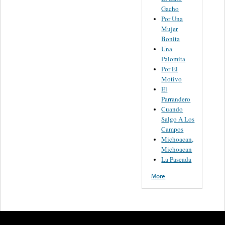
Gacho
Por Una
Mujer
Bonita
Una
Palomita
Por El
Motivo
El
Parrandero
Cuando
Salgo A Los
Campos
Michoacan,
Michoacan
La Paseada
More