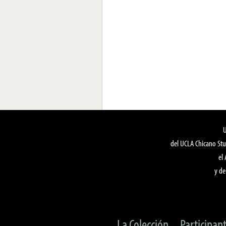
del UCLA Chicano Stu
el
y de
La Colección
Participan