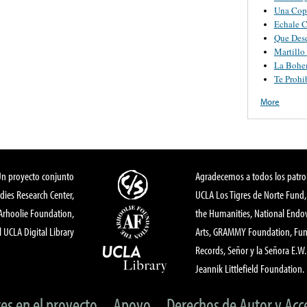
Una Cop
Echale 
Que Des
Martillo
La Bohe
Te Prohi
More
Un proyecto conjunto
Agradecemos a todos los patro
dies Research Center,
UCLA Los Tigres de Norte Fund
 Arhoolie Foundation,
the Humanities, National End
l UCLA Digital Library
Arts, GRAMMY Foundation, Fund
Records, Señor y la Señora E.W. 
Jeannik Littlefield Foundation.
tes en el proyecto
Apoyo
Derechos de Autor y Acc