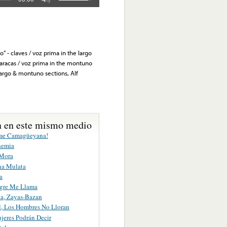
” - claves / voz prima in the largo
maracas / voz prima in the montuno
largo & montuno sections, Alf
 en este mismo medio
me Camagüeyana!
hemia
 Mora
na Mulata
a
gre Me Llama
a, Zayas-Bazan
, Los Hombres No Lloran
jeres Podrán Decir