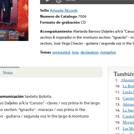
Sello
Arhoolie Records
Numero de Catalogo
7006
Formato de grabación
CD
Acompañamiento
Abelardo Barroso Daljeles a/k/a “Caruso
section & inspirador in the montuno section, “Ignacito” - 
section, José Vega Chacón - guitarra / segunda voz in the 
Temas
unrequited
,
love
,
declaration
,
metaphor
También
Notas
¡Quiere
1.
La Bo
10.
Linda
11.
 comunicación
Sexteto Boloña
Caroli
12.
 Daljeles a/k/a “Caruso” - claves / voz prima in the largo
Adrian
13.
 section, “Ignacito” - maracas / voz prima in the
La San
14.
 - guitarra / segunda voz in the largo & montuno
Candel
15.
Miguel
16.
Las Mu
17.