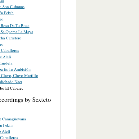
tal
o Son Cubanas
En Pekín
eo
 Beso De Tu Boca
 Se Quema La Maya
ha Carretero
no
 Caballeros
e Alelí
Candela
a Es Tu Ambición
 Clavo, Clavo Martillo
dichado Nací
ibo El Cabaret
ecordings by Sexteto
e Camagüeyana
n Pekin
e Aleli
 Caballeros