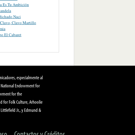
a Es Tu Ambición
Candela
dichado Naci
 Clavo, Clavo Martillo
mia
bo El Cabaret
nicadores, especialmente al
, National Endowment for
owment for the
 for Folk Culture, Arhoolie
Littlefield Jr., y Edmund &
eso
Contactos y Créditos