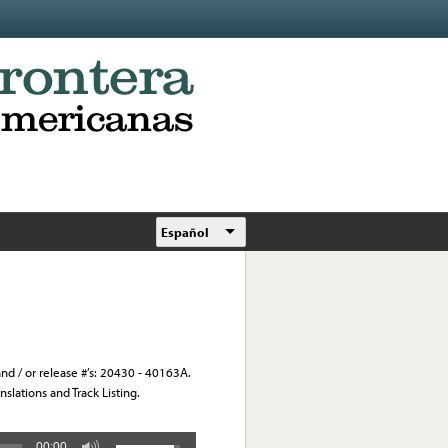
Español
 and / or release #’s: 20430 - 40163A.
slations and Track Listing.
00:00