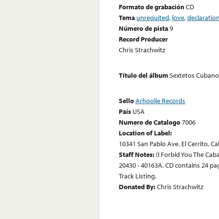
Formato de grabación
CD
Tema
unrequited
,
love
,
declaratio
Número de pista
9
Record Producer
Chris Strachwitz
Título del álbum
Sextetos Cubanos 
Sello
Arhoolie Records
País
USA
Numero de Catalogo
7006
Location of Label:
10341 San Pablo Ave. El Cerrito, Ca
Staff Notes:
(I Forbid You The Cabare
20430 - 40163A. CD contains 24 pag
Track Listing.
Donated By:
Chris Strachwitz