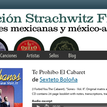
Canciones
Artistas
Sellos
Blog
Te Prohibo El Cabaret
de
Sexteto Boloña
(I Forbid You The Cabaret). “Sones - Vol. II”. Original matrix
CD contains 24 page booklet with notes, transcriptions, tran
Audio excerpt
00:00