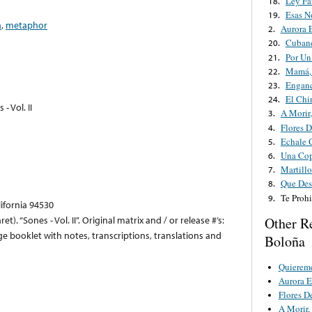
Ley Fa
18.
Esas N
19.
n
,
metaphor
Aurora 
2.
Cuban
20.
Por Un
21.
Mamá,
22.
Enganc
23.
El Chi
24.
- Vol. II
A Morir,
3.
Flores D
4.
Echale 
5.
Una Cop
6.
Martillo
7.
Que Des
8.
Te Proh
9.
lifornia 94530
t). “Sones - Vol. II”. Original matrix and / or release #’s:
Other R
e booklet with notes, transcriptions, translations and
Boloña
Quierem
Aurora E
Flores D
A Morir,