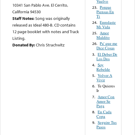
Vuelvo
10341 San Pablo Ave. El Cerrito,
Porque
23.
California 94530
Piensas En
Ti
Staff Notes:
Song was originally
Enredaste
24.
released as Ideal 480-B. CD contains
Mi Vida
12 page booklet with notes and Track
Amor
25.
Maldito
Listing.
Pa’ que me
26.
Donated By:
Chris Strachwitz
Dice Cosas
El Deber De
3.
Los Dos
Soy
4.
Rebelde
Volver A
5.
Vivir
Te Quieres
6.
Ir
Amor Con
7.
Amor Se
Paga
En Cada
8.
Copa
Seguire Tus
9.
Pasos