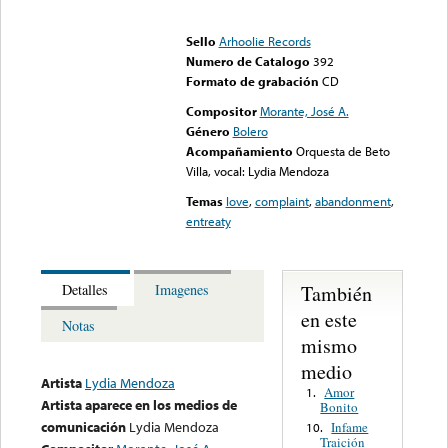
Error loading media: File
could not be played
Sello
Arhoolie Records
Numero de Catalogo
392
Formato de grabación
CD
Compositor
Morante, José A.
Género
Bolero
Acompañamiento
Orquesta de Beto
Villa, vocal: Lydia Mendoza
Temas
love
,
complaint
,
abandonment
,
entreaty
También
Detalles
Imagenes
en este
Notas
mismo
medio
Artista
Lydia Mendoza
Amor
1.
Artista aparece en los medios de
Bonito
comunicación
Lydia Mendoza
Infame
10.
Traición