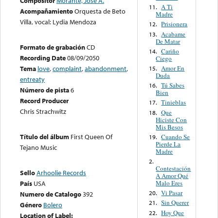
Compositor
Morante, José A.
A Ti
11.
Acompañamiento
Orquesta de Beto
Madre
Villa, vocal: Lydia Mendoza
Prisionera
12.
Acabame
13.
De Matar
Formato de grabación
CD
Cariño
14.
Recording Date
08/09/2050
Ciego
Amor En
Tema
love
,
complaint
,
abandonment
,
15.
Duda
entreaty
Tú Sabes
16.
Número de pista
6
Bien
Record Producer
Tinieblas
17.
Chris Strachwitz
Que
18.
Hiciste Con
Mis Besos
Título del álbum
First Queen Of
Cuando Se
19.
Pierde La
Tejano Music
Madre
2.
Contestación
Sello
Arhoolie Records
A Amor Qué
Malo Eres
País
USA
Vi Pasar
20.
Numero de Catalogo
392
Sin Querer
21.
Género
Bolero
Hoy Que
22.
Location of Label: