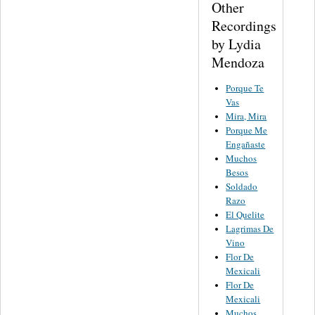
Other
Recordings
by Lydia
Mendoza
Porque Te
Vas
Mira, Mira
Porque Me
Engañaste
Muchos
Besos
Soldado
Razo
El Quelite
Lagrimas De
Vino
Flor De
Mexicali
Flor De
Mexicali
Muchos