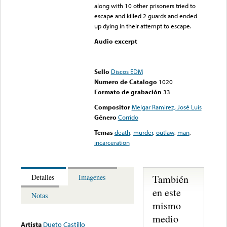
along with 10 other prisoners tried to
escape and killed 2 guards and ended
up dying in their attempt to escape.
Audio excerpt
Error loading media: File
could not be played
Sello
Discos EDM
Numero de Catalogo
1020
Formato de grabación
33
Compositor
Melgar Ramirez, José Luis
Género
Corrido
Temas
death
,
murder
,
outlaw
,
man
,
incarceration
También
Detalles
Imagenes
en este
Notas
mismo
medio
Artista
Dueto Castillo