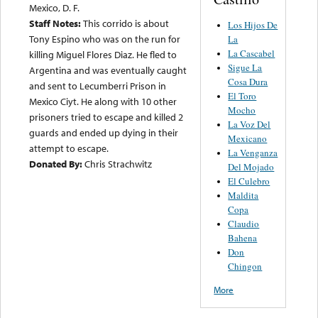
Mexico, D. F.
Staff Notes:
This corrido is about
Los Hijos De
Tony Espino who was on the run for
La
La Cascabel
killing Miguel Flores Diaz. He fled to
Sigue La
Argentina and was eventually caught
Cosa Dura
and sent to Lecumberri Prison in
El Toro
Mexico Ciyt. He along with 10 other
Mocho
prisoners tried to escape and killed 2
La Voz Del
guards and ended up dying in their
Mexicano
attempt to escape.
La Venganza
Donated By:
Chris Strachwitz
Del Mojado
El Culebro
Maldita
Copa
Claudio
Bahena
Don
Chingon
More