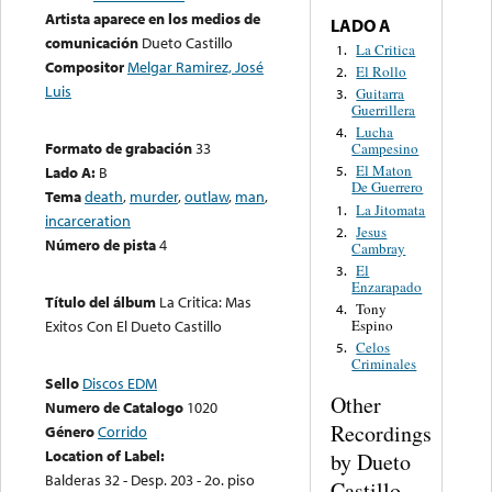
Artista aparece en los medios de
LADO A
comunicación
Dueto Castillo
La Critica
1.
Compositor
Melgar Ramirez, José
El Rollo
2.
Luis
Guitarra
3.
Guerrillera
Lucha
4.
Formato de grabación
33
Campesino
El Maton
Lado A:
B
5.
De Guerrero
Tema
death
,
murder
,
outlaw
,
man
,
La Jitomata
1.
incarceration
Jesus
2.
Número de pista
4
Cambray
El
3.
Enzarapado
Título del álbum
La Critica: Mas
Tony
4.
Espino
Exitos Con El Dueto Castillo
Celos
5.
Criminales
Sello
Discos EDM
Other
Numero de Catalogo
1020
Recordings
Género
Corrido
Location of Label:
by Dueto
Balderas 32 - Desp. 203 - 2o. piso
Castillo