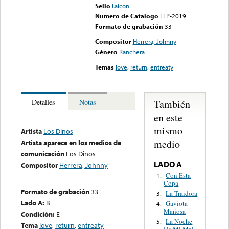
Sello
Falcon
Numero de Catalogo
FLP-2019
Formato de grabación
33
Compositor
Herrera, Johnny
Género
Ranchera
Temas
love
,
return
,
entreaty
También
Detalles
Notas
en este
mismo
Artista
Los Dinos
medio
Artista aparece en los medios de
comunicación
Los Dinos
LADO A
Compositor
Herrera, Johnny
Con Esta
1.
Copa
Formato de grabación
33
La Traidora
3.
Lado A:
B
Gaviota
4.
Mañosa
Condición:
E
La Noche
5.
Tema
love
,
return
,
entreaty