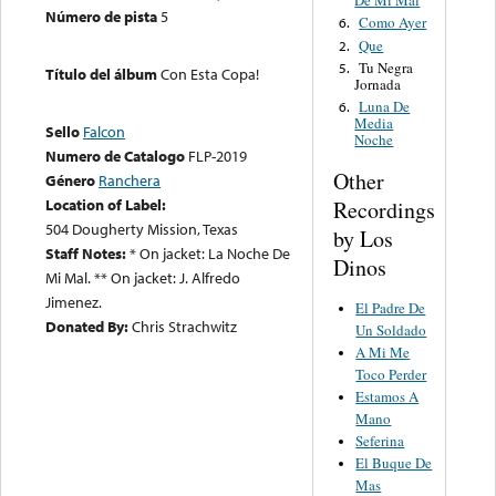
De Mi Mal
Número de pista
5
Como Ayer
6.
Que
2.
Tu Negra
5.
Título del álbum
Con Esta Copa!
Jornada
Luna De
6.
Media
Sello
Falcon
Noche
Numero de Catalogo
FLP-2019
Other
Género
Ranchera
Location of Label:
Recordings
504 Dougherty Mission, Texas
by Los
Staff Notes:
* On jacket: La Noche De
Dinos
Mi Mal. ** On jacket: J. Alfredo
Jimenez.
El Padre De
Donated By:
Chris Strachwitz
Un Soldado
A Mi Me
Toco Perder
Estamos A
Mano
Seferina
El Buque De
Mas