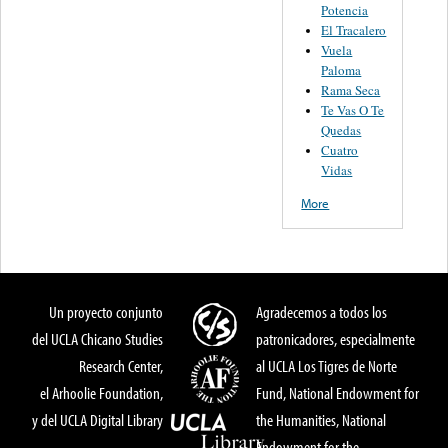
Potencia
El Tracalero
Vuela
Paloma
Rama Seca
Te Vas O Te
Quedas
Cuatro
Vidas
More
Un proyecto conjunto
Agradecemos a todos los
del UCLA Chicano Studies
patronicadores, especialmente
Research Center,
al UCLA Los Tigres de Norte
el Arhoolie Foundation,
Fund, National Endowment for
y del UCLA Digital Library
the Humanities, National
Endowment for the