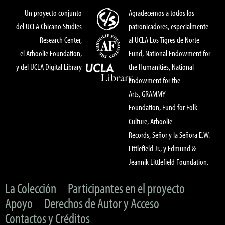
Un proyecto conjunto
Agradecemos a todos los
del UCLA Chicano Studies
patronicadores, especialmente
Research Center,
al UCLA Los Tigres de Norte
el Arhoolie Foundation,
Fund, National Endowment for
y del UCLA Digital Library
the Humanities, National
Endowment for the
Arts, GRAMMY
Foundation, Fund for Folk
Culture, Arhoolie
Records, Señor y la Señora E.W.
Littlefield Jr., y Edmund &
Jeannik Littlefield Foundation.
La Colección
Participantes en el proyecto
Apoyo
Derechos de Autor y Acceso
Contactos y Créditos