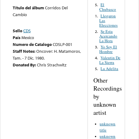
El
5.
Título del álbum
Corridos Del
Chubasco
Cambio
Llegaron
1.
Las
Elecciones
Sello
CDS
Se Esta
2.
Acercando
País
Mexico
La Hora
Numero de Catalogo
CDSLP-001
Yo Soy El
3.
Staff Notes:
Oncover: H. Matamoros,
Hombre
Tam. - 7 Dic. 1980.
Valentin De
4.
La Sierra
Donated By:
Chris Strachwitz
La Adelita
5.
Other
Recordings
by
unknown
artist
unknown
title
unknown