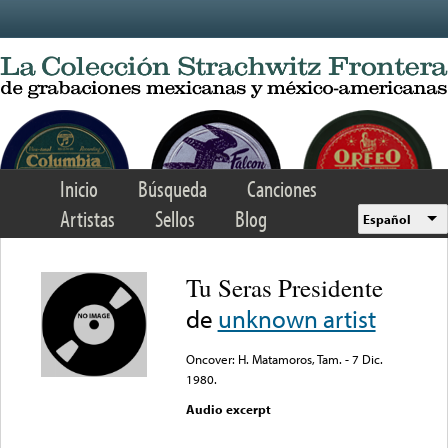
Skip to main content
Inicio
Búsqueda
Canciones
Artistas
Sellos
Blog
Español
Tu Seras Presidente
de
unknown artist
Oncover: H. Matamoros, Tam. - 7 Dic.
1980.
Audio excerpt
Error loading media: File
could not be played