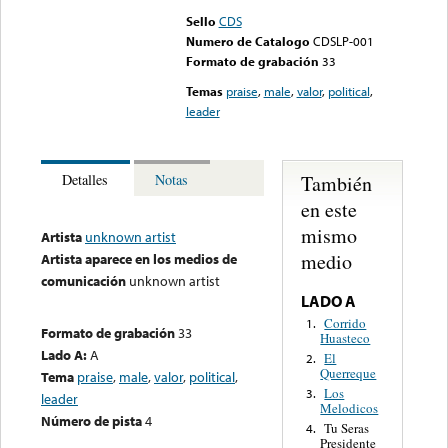
Sello
CDS
Numero de Catalogo
CDSLP-001
Formato de grabación
33
Temas
praise
,
male
,
valor
,
political
,
leader
También
Detalles
Notas
en este
mismo
Artista
unknown artist
medio
Artista aparece en los medios de
comunicación
unknown artist
LADO A
Corrido
1.
Formato de grabación
33
Huasteco
Lado A:
A
El
2.
Querreque
Tema
praise
,
male
,
valor
,
political
,
Los
3.
leader
Melodicos
Número de pista
4
Tu Seras
4.
Presidente