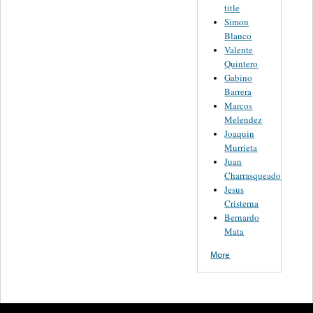
title
Simon
Blanco
Valente
Quintero
Gabino
Barrera
Marcos
Melendez
Joaquin
Murrieta
Juan
Charrasqueado
Jesus
Cristerna
Bernardo
Mata
More