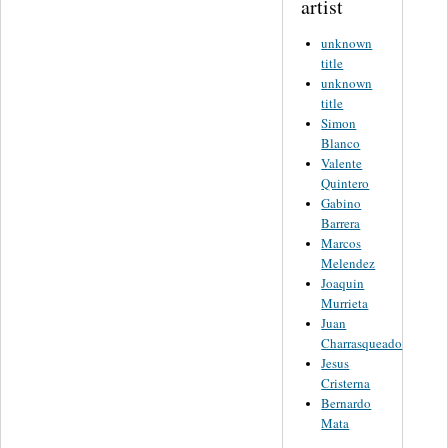
artist
unknown
title
unknown
title
Simon
Blanco
Valente
Quintero
Gabino
Barrera
Marcos
Melendez
Joaquin
Murrieta
Juan
Charrasqueado
Jesus
Cristerna
Bernardo
Mata