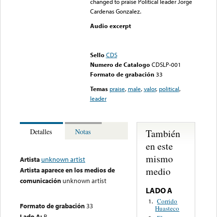
changed to praise Political leader Jorge
Cardenas Gonzalez.
Audio excerpt
Error loading media: File
could not be played
Sello
CDS
Numero de Catalogo
CDSLP-001
Formato de grabación
33
Temas
praise
,
male
,
valor
,
political
,
leader
También
Detalles
Notas
en este
mismo
Artista
unknown artist
medio
Artista aparece en los medios de
comunicación
unknown artist
LADO A
Corrido
1.
Formato de grabación
33
Huasteco
Lado A:
B