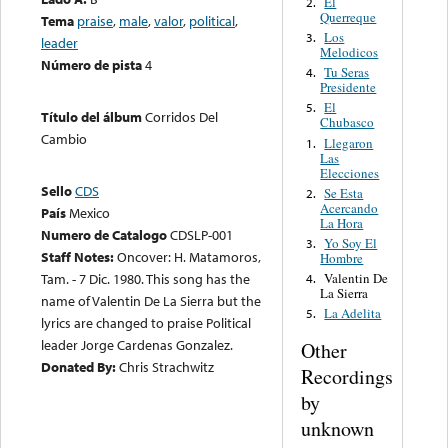
El
2.
Querreque
Tema
praise
,
male
,
valor
,
political
,
Los
3.
leader
Melodicos
Número de pista
4
Tu Seras
4.
Presidente
El
5.
Título del álbum
Corridos Del
Chubasco
Cambio
Llegaron
1.
Las
Elecciones
Sello
CDS
Se Esta
2.
Acercando
País
Mexico
La Hora
Numero de Catalogo
CDSLP-001
Yo Soy El
3.
Staff Notes:
Oncover: H. Matamoros,
Hombre
Tam. - 7 Dic. 1980. This song has the
Valentin De
4.
La Sierra
name of Valentin De La Sierra but the
La Adelita
5.
lyrics are changed to praise Political
leader Jorge Cardenas Gonzalez.
Other
Donated By:
Chris Strachwitz
Recordings
by
unknown