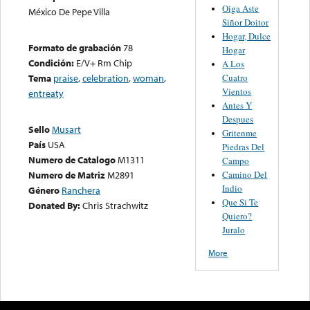
Oiga Aste
México De Pepe Villa
Siñor Doitor
Hogar, Dulce
Formato de grabación
78
Hogar
Condición:
E/V+ Rm Chip
A Los
Cuatro
Tema
praise
,
celebration
,
woman
,
Vientos
entreaty
Antes Y
Despues
Sello
Musart
Gritenme
País
USA
Piedras Del
Numero de Catalogo
M1311
Campo
Camino Del
Numero de Matriz
M2891
Indio
Género
Ranchera
Que Si Te
Donated By:
Chris Strachwitz
Quiero?
Juralo
More