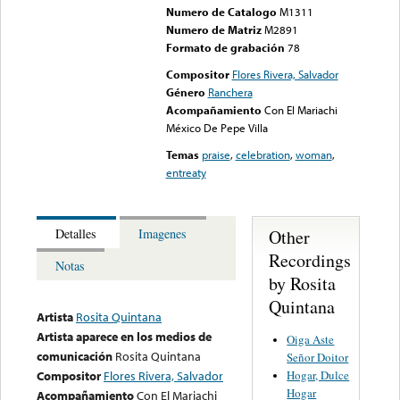
Numero de Catalogo
M1311
Numero de Matriz
M2891
Formato de grabación
78
Compositor
Flores Rivera, Salvador
Género
Ranchera
Acompañamiento
Con El Mariachi
México De Pepe Villa
Temas
praise
,
celebration
,
woman
,
entreaty
Other
Detalles
Imagenes
Recordings
Notas
by Rosita
Quintana
Artista
Rosita Quintana
Artista aparece en los medios de
Oiga Aste
comunicación
Rosita Quintana
Señor Doitor
Hogar, Dulce
Compositor
Flores Rivera, Salvador
Hogar
Acompañamiento
Con El Mariachi