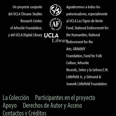
Un proyecto conjunto
Agradecemos a todos los
del UCLA Chicano Studies
patronicadores, especialmente
Research Center,
al UCLA Los Tigres de Norte
el Arhoolie Foundation,
Fund, National Endowment for
y del UCLA Digital Library
the Humanities, National
Endowment for the
Arts, GRAMMY
Foundation, Fund for Folk
Culture, Arhoolie
Records, Señor y la Señora E.W.
Littlefield Jr., y Edmund &
Jeannik Littlefield Foundation.
La Colección
Participantes en el proyecto
Apoyo
Derechos de Autor y Acceso
Contactos y Créditos