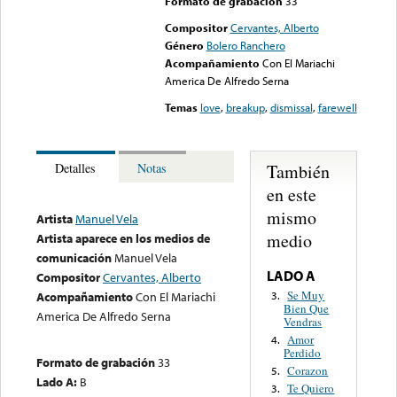
Formato de grabación
33
Compositor
Cervantes, Alberto
Género
Bolero Ranchero
Acompañamiento
Con El Mariachi
America De Alfredo Serna
Temas
love
,
breakup
,
dismissal
,
farewell
También
Detalles
Notas
en este
mismo
Artista
Manuel Vela
medio
Artista aparece en los medios de
comunicación
Manuel Vela
LADO A
Compositor
Cervantes, Alberto
Se Muy
3.
Acompañamiento
Con El Mariachi
Bien Que
America De Alfredo Serna
Vendras
Amor
4.
Perdido
Formato de grabación
33
Corazon
5.
Lado A:
B
Te Quiero
3.