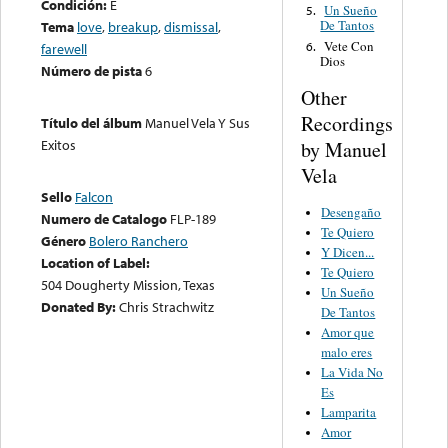
Condición:
E
Un Sueño
5.
De Tantos
Tema
love
,
breakup
,
dismissal
,
Vete Con
6.
farewell
Dios
Número de pista
6
Other
Recordings
Título del álbum
Manuel Vela Y Sus
Exitos
by Manuel
Vela
Sello
Falcon
Desengaño
Numero de Catalogo
FLP-189
Te Quiero
Género
Bolero Ranchero
Y Dicen...
Location of Label:
Te Quiero
504 Dougherty Mission, Texas
Un Sueño
Donated By:
Chris Strachwitz
De Tantos
Amor que
malo eres
La Vida No
Es
Lamparita
Amor