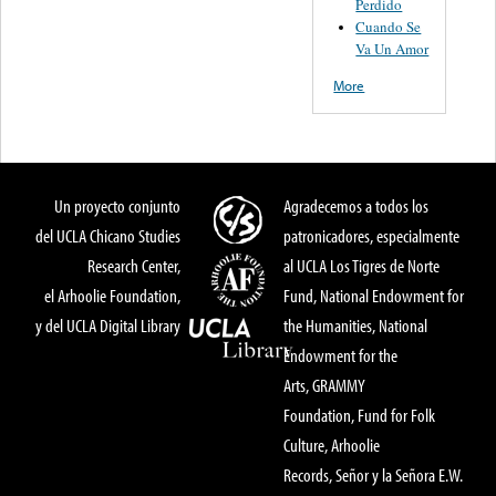
Perdido
Cuando Se
Va Un Amor
More
Un proyecto conjunto
Agradecemos a todos los
del UCLA Chicano Studies
patronicadores, especialmente
Research Center,
al UCLA Los Tigres de Norte
el Arhoolie Foundation,
Fund, National Endowment for
y del UCLA Digital Library
the Humanities, National
Endowment for the
Arts, GRAMMY
Foundation, Fund for Folk
Culture, Arhoolie
Records, Señor y la Señora E.W.