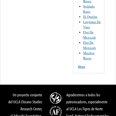
Besos
Soldado
Razo
El Quelite
Lagrimas De
Vino
Flor De
Mexicali
Flor De
Mexicali
Muchos
Besos
More
Un proyecto conjunto
Agradecemos a todos los
del UCLA Chicano Studies
patronicadores, especialmente
Research Center,
al UCLA Los Tigres de Norte
el Arhoolie Foundation,
Fund, National Endowment for