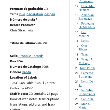
Corazones
Dime Mal
12.
Formato de grabación
CD
Hombre
Tema
love
,
declaration
,
despair
Amor Sin
13.
Esperanza
Número de pista
7
Pobrecita
14.
Record Producer
De Mi Alma
Chris Strachwitz
Fue
15.
Mentira
Lejos
16.
Título del álbum
Vida Mía
Ojos
17.
Tristes
Temo
18.
Sello
Arhoolie Records
Tengo A
19.
País
USA
Mi Lupe
Numero de Catalogo
7008
Todo Por Ti
2.
Género
Danza
Lamento
20.
Borincano
Location of Label:
Lejos De
21.
10341 San Pablo Ave. El Cerrito,
Ti
California 94530
No Sabes
22.
Staff Notes:
CD contains 28 page
Comprender
La China
booklet with notes, transcriptions,
23.
Maria,
24.
translations, pictures and Track
Maria
Listing.