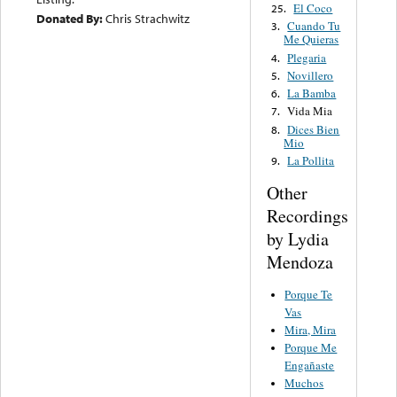
El Coco
25.
Donated By:
Chris Strachwitz
Cuando Tu
3.
Me Quieras
Plegaria
4.
Novillero
5.
La Bamba
6.
Vida Mia
7.
Dices Bien
8.
Mio
La Pollita
9.
Other
Recordings
by Lydia
Mendoza
Porque Te
Vas
Mira, Mira
Porque Me
Engañaste
Muchos