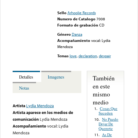
Error loading media: File
could not be played
Sello
Arhoolie Records
Numero de Catalogo
7008
Formato de grabación
CD
Género
Danza
Acompañamiento
vocal: Lydia
Mendoza
Temas
love
,
declaration
,
despair
También
Detalles
Imagenes
en este
Notas
mismo
medio
Artista
Lydia Mendoza
Cosas Que
1.
Artista aparece en los medios de
Suceden
comunicación
Lydia Mendoza
No Puedo
10.
Dejar De
Acompañamiento
vocal: Lydia
Quererte
Mendoza
As De
11.