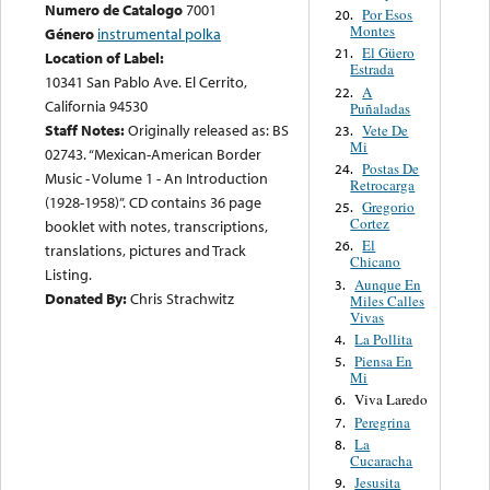
Numero de Catalogo
7001
Por Esos
20.
Montes
Género
instrumental polka
El Güero
21.
Location of Label:
Estrada
10341 San Pablo Ave. El Cerrito,
A
22.
California 94530
Puñaladas
Staff Notes:
Originally released as: BS
Vete De
23.
Mi
02743. “Mexican-American Border
Postas De
24.
Music - Volume 1 - An Introduction
Retrocarga
(1928-1958)”. CD contains 36 page
Gregorio
25.
Cortez
booklet with notes, transcriptions,
El
26.
translations, pictures and Track
Chicano
Listing.
Aunque En
3.
Donated By:
Chris Strachwitz
Miles Calles
Vivas
La Pollita
4.
Piensa En
5.
Mi
Viva Laredo
6.
Peregrina
7.
La
8.
Cucaracha
Jesusita
9.