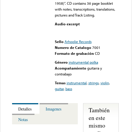
1958)”. CD contains 36 page booklet
with notes, transcriptions, translations,
pictures and Track Listing.
Audio excerpt
Error loading media: File
could not be played
Sello
Arhoolie Records
Numero de Catalogo
7001
Formato de grabación
CD
Género
instrumental polka
Acompañamiento
guitarra y
contrabajo
Temas
instrumental
,
strings
,
violin
,
guitar
,
bass
También
Detalles
Imagenes
en este
Notas
mismo