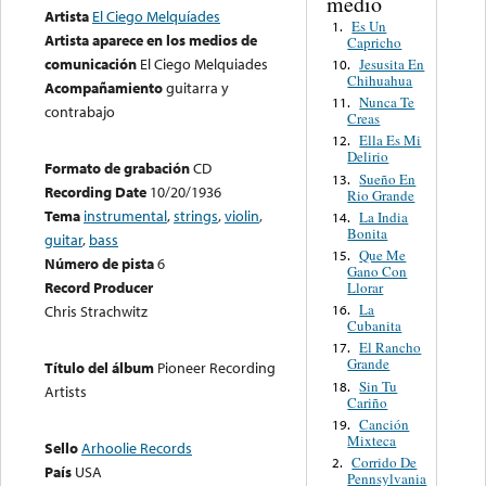
medio
Artista
El Ciego Melquíades
Es Un
1.
Artista aparece en los medios de
Capricho
comunicación
El Ciego Melquiades
Jesusita En
10.
Chihuahua
Acompañamiento
guitarra y
Nunca Te
11.
contrabajo
Creas
Ella Es Mi
12.
Delirio
Formato de grabación
CD
Sueño En
13.
Recording Date
10/20/1936
Rio Grande
Tema
instrumental
,
strings
,
violin
,
La India
14.
Bonita
guitar
,
bass
Que Me
15.
Número de pista
6
Gano Con
Record Producer
Llorar
La
16.
Chris Strachwitz
Cubanita
El Rancho
17.
Grande
Título del álbum
Pioneer Recording
Sin Tu
18.
Artists
Cariño
Canción
19.
Mixteca
Sello
Arhoolie Records
Corrido De
2.
País
USA
Pennsylvania