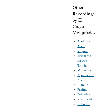
Other
Recordings
by El
Ciego
Melquíades
Aqui Esta Tu
Amor
Virginia
Muchacha
En Una
Tienda
Manuelita
Aquí Está Tu
Amor
El Reliz
Paulina
Delgadita
Viva Laredo
El Cristal