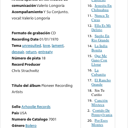
comunicación
Valerio Longoria
Jesusita En
10.
Chihuahua
Acompañamiento
Y Su Conjunto,
Nunca Te
11.
vocal: Valerio Longoria
Creas
Ella Es Mi
12.
Delirio
Formato de grabación
CD
Sueño En
13.
Recording Date
01/01/1970
Rio Grande
Tema
unrequited
,
love
,
lament
,
La India
14.
Bonita
despair
,
return
,
entreaty
Que Me
15.
Número de pista
18
Gano Con
Record Producer
Llorar
La
16.
Chris Strachwitz
Cubanita
El Rancho
17.
Grande
Título del álbum
Pioneer Recording
Sin Tu
18.
Artists
Cariño
Canción
19.
Mixteca
Sello
Arhoolie Records
Corrido De
2.
País
USA
Pennsylvania
Numero de Catalogo
7001
Por Esos
20.
Montes
Género
Bolero