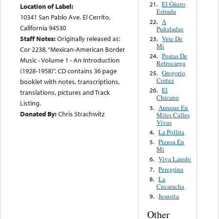
El Güero
21.
Location of Label:
Estrada
10341 San Pablo Ave. El Cerrito,
A
22.
California 94530
Puñaladas
Staff Notes:
Originally released as:
Vete De
23.
Mi
Cor 2238. “Mexican-American Border
Postas De
24.
Music - Volume 1 - An Introduction
Retrocarga
(1928-1958)”. CD contains 36 page
Gregorio
25.
Cortez
booklet with notes, transcriptions,
El
26.
translations, pictures and Track
Chicano
Listing.
Aunque En
3.
Donated By:
Chris Strachwitz
Miles Calles
Vivas
La Pollita
4.
Piensa En
5.
Mi
Viva Laredo
6.
Peregrina
7.
La
8.
Cucaracha
Jesusita
9.
Other