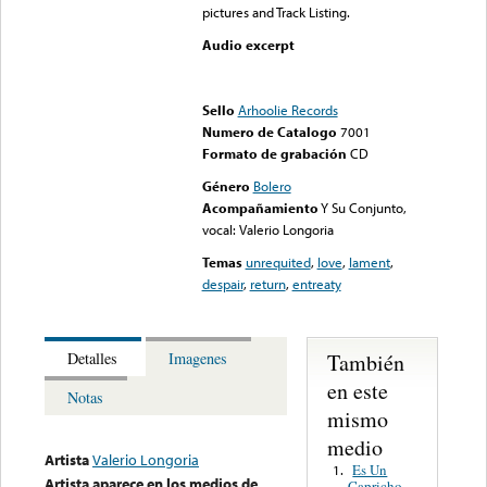
pictures and Track Listing.
Audio excerpt
Error loading media: File
could not be played
Sello
Arhoolie Records
Numero de Catalogo
7001
Formato de grabación
CD
Género
Bolero
Acompañamiento
Y Su Conjunto,
vocal: Valerio Longoria
Temas
unrequited
,
love
,
lament
,
despair
,
return
,
entreaty
También
Detalles
Imagenes
en este
Notas
mismo
medio
Artista
Valerio Longoria
Es Un
1.
Artista aparece en los medios de
Capricho