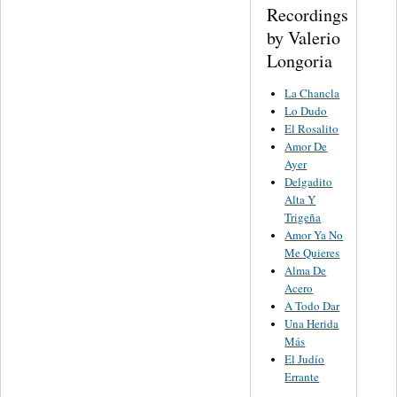
Recordings
by Valerio
Longoria
La Chancla
Lo Dudo
El Rosalito
Amor De
Ayer
Delgadito
Alta Y
Trigeña
Amor Ya No
Me Quieres
Alma De
Acero
A Todo Dar
Una Herida
Más
El Judío
Errante