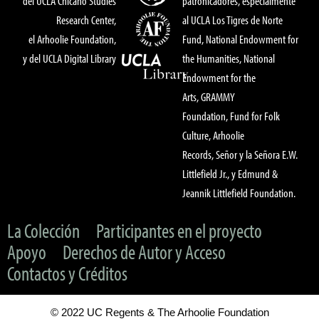
del UCLA Chicano Studies
patronicadores, especialmente
Research Center,
al UCLA Los Tigres de Norte
el Arhoolie Foundation,
Fund, National Endowment for
y del UCLA Digital Library
the Humanities, National
Endowment for the
Arts, GRAMMY
Foundation, Fund for Folk
Culture, Arhoolie
Records, Señor y la Señora E.W.
Littlefield Jr., y Edmund &
Jeannik Littlefield Foundation.
La Colección
Participantes en el proyecto
Apoyo
Derechos de Autor y Acceso
Contactos y Créditos
© 2022 UC Regents & The Arhoolie Foundation