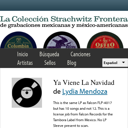
Skip to main content
Inicio
Búsqueda
Canciones
Artistas
Sellos
Blog
Español
Ya Viene La Navidad
de
Lydia Mendoza
This is the same LP as Falcon FLP-4017
but has 10 songs and not 12. This is a
license job from Falcon Records for the
Tambora Label from Mexico. No LP
Sleeve present to scan.