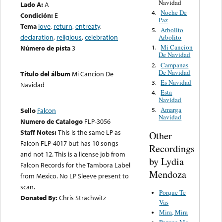
Navidad
Lado A:
A
Noche De
4.
Condición:
E
Paz
Tema
love
,
return
,
entreaty
,
Arbolito
5.
declaration
,
religious
,
celebration
Arbolito
Mi Cancion
Número de pista
3
1.
De Navidad
Campanas
2.
De Navidad
Título del álbum
Mi Cancion De
Es Navidad
3.
Navidad
Esta
4.
Navidad
Amarga
Sello
Falcon
5.
Navidad
Numero de Catalogo
FLP-3056
Staff Notes:
This is the same LP as
Other
Falcon FLP-4017 but has 10 songs
Recordings
and not 12. This is a license job from
by Lydia
Falcon Records for the Tambora Label
Mendoza
from Mexico. No LP Sleeve present to
scan.
Porque Te
Donated By:
Chris Strachwitz
Vas
Mira, Mira
Porque Me