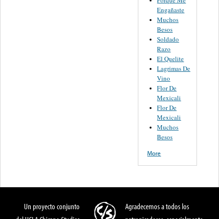
Engañaste
Muchos
Besos
Soldado
Razo
El Quelite
Lagrimas De
Vino
Flor De
Mexicali
Flor De
Mexicali
Muchos
Besos
More
Un proyecto conjunto
Agradecemos a todos los