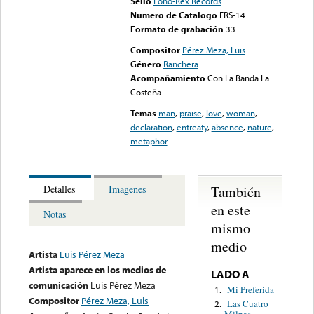
Sello
Fono-Rex Records
Numero de Catalogo
FRS-14
Formato de grabación
33
Compositor
Pérez Meza, Luis
Género
Ranchera
Acompañamiento
Con La Banda La
Costeña
Temas
man
,
praise
,
love
,
woman
,
declaration
,
entreaty
,
absence
,
nature
,
metaphor
También
Detalles
Imagenes
en este
Notas
mismo
medio
Artista
Luis Pérez Meza
Artista aparece en los medios de
LADO A
comunicación
Luis Pérez Meza
Mi Preferida
1.
Compositor
Pérez Meza, Luis
Las Cuatro
2.
Milpas