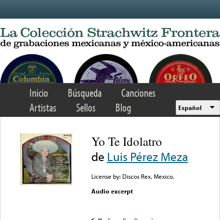
Skip to main content
Inicio
Búsqueda
Canciones
Artistas
Sellos
Blog
Español
Yo Te Idolatro
de
Luis Pérez Meza
License by: Discos Rex, Mexico.
Audio excerpt
Error loading media: File
could not be played