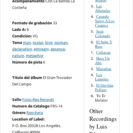
Acompañamiento
Con La Banda La
Las
3.
Costeña
Alteradas
Cuando
4.
Salgo A Los
Formato de grabación
33
Campos
Lado A:
b
Juan
5.
Condición:
VG
Colorado
El Sube Y
6.
Tema
man
,
praise
,
love
,
woman
,
Baja
declaration
,
entreaty
,
absence
,
Culiacan
1.
nature
,
metaphor
Hace Un
2.
Número de pista
6
Año
Mazatlan
3.
Los
4.
Título del álbum
El Gran Trovador
Laureles
Del Campo
El Gavilán
5.
Pollero
Yo Te
6.
Sello
Fono-Rex Records
Idolatro
Numero de Catalogo
FRS-14
Other
Género
Ranchera
Recordings
Location of Label:
by Luis
P. O. Box 20328 Los Angeles,
California 90006