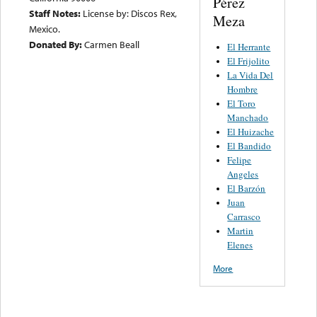
Pérez
Staff Notes:
License by: Discos Rex,
Meza
Mexico.
Donated By:
Carmen Beall
El Herrante
El Frijolito
La Vida Del
Hombre
El Toro
Manchado
El Huizache
El Bandido
Felipe
Angeles
El Barzón
Juan
Carrasco
Martin
Elenes
More