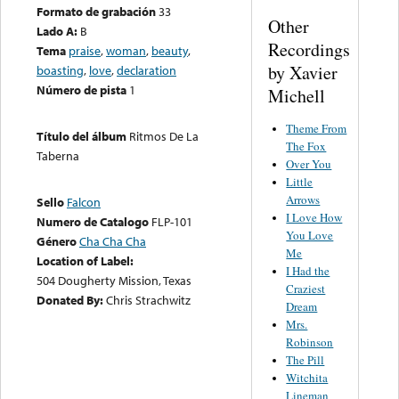
Formato de grabación
33
Other
Lado A:
B
Recordings
Tema
praise
,
woman
,
beauty
,
by Xavier
boasting
,
love
,
declaration
Número de pista
1
Michell
Theme From
Título del álbum
Ritmos De La
The Fox
Taberna
Over You
Little
Arrows
Sello
Falcon
I Love How
Numero de Catalogo
FLP-101
You Love
Género
Cha Cha Cha
Me
Location of Label:
I Had the
504 Dougherty Mission, Texas
Craziest
Donated By:
Chris Strachwitz
Dream
Mrs.
Robinson
The Pill
Witchita
Lineman