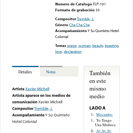
Numero de Catalogo
FLP-101
Formato de grabación
33
Compositor
Tremble, J.
Género
Cha Cha Cha
Acompañamiento
Y Su Quinteto Hotel
Colonial
Temas
praise
,
woman
,
beauty
,
boasting
,
love
,
declaration
También
Detalles
Notas
en este
mismo
Artista
Xavier Michell
medio
Artista aparece en los medios de
comunicación
Xavier Michell
LADO A
Compositor
Tremble, J.
Mocambo
1.
Acompañamiento
Y Su Quinteto
Yo Tengo
1.
Hotel Colonial
Una Muñeca
Ay Ay Ay
5.