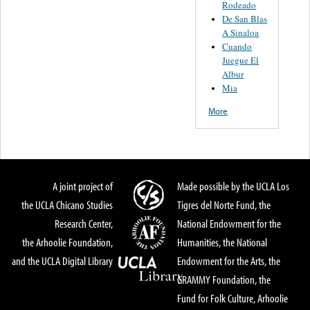
Rodeado
De San Blas
A Sinaloa
Cuando
Juegue El
Albur
Mia
More
A joint project of
Made possible by the UCLA Los
the UCLA Chicano Studies
Tigres del Norte Fund, the
Research Center,
National Endowment for the
the Arhoolie Foundation,
Humanities, the National
and the UCLA Digital Library
Endowment for the Arts, the
GRAMMY Foundation, the
Fund for Folk Culture, Arhoolie