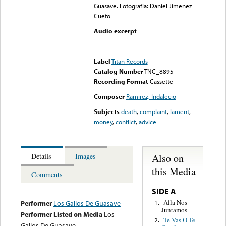
Guasave. Fotografia: Daniel Jimenez
Cueto
Audio excerpt
Error loading media: File
could not be played
Label
Titan Records
Catalog Number
TNC_8895
Recording Format
Cassette
Composer
Ramirez, Indalecio
Subjects
death
,
complaint
,
lament
,
money
,
conflict
,
advice
Also on
Details
Images
this Media
Comments
SIDE A
Alla Nos
1.
Performer
Los Gallos De Guasave
Juntamos
Performer Listed on Media
Los
Te Vas O Te
2.
Gallos De Guasave