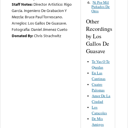
Ni Por Mil
6.
Staff Notes:
Director Artistico: Rigo
Puñados De
Garcia. Ingeniero De Grabacion Y
Oros
Mezcla: Bruce Paul Torrescano.
Other
Arreglos: Los Gallos De Guasave.
Recordings
Fotografia: Daniel Jimenez Cueto
by Los
Donated By:
Chris Strachwitz
Gallos De
Guasave
Te Vas O Te
Quedas
En Las
Cantinas
Cuatro
Palomas
Amor De La
Ciudad
Los
Caracoles
De Mis
Amigos