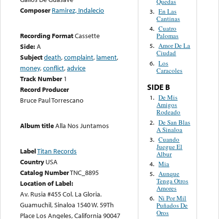
Quedas
Composer
Ramirez, Indalecio
En Las
3.
Cantinas
Cuatro
4.
Recording Format
Cassette
Palomas
Amor De La
Side:
A
5.
Ciudad
Subject
death
,
complaint
,
lament
,
Los
6.
money
,
conflict
,
advice
Caracoles
Track Number
1
SIDE B
Record Producer
De Mis
1.
Bruce Paul Torrescano
Amigos
Rodeado
De San Blas
2.
Album title
Alla Nos Juntamos
A Sinaloa
Cuando
3.
Juegue El
Label
Titan Records
Albur
Country
USA
Mia
4.
Catalog Number
TNC_8895
Aunque
5.
Tenga Otros
Location of Label:
Amores
Av. Rusia #455 Col. La Gloria.
Ni Por Mil
6.
Guamuchil, Sinaloa 1540 W. 59Th
Puñados De
Oros
Place Los Angeles, California 90047