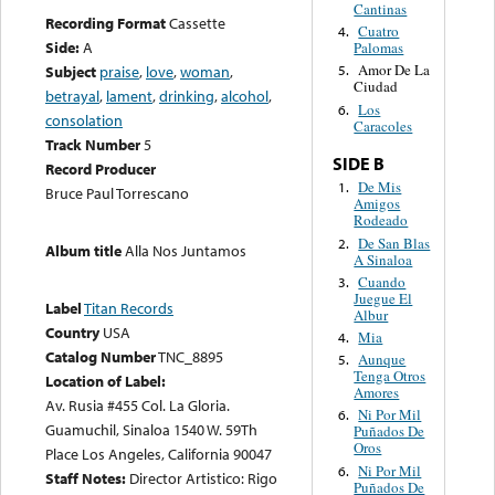
Cantinas
Recording Format
Cassette
Cuatro
4.
Side:
A
Palomas
Amor De La
Subject
praise
,
love
,
woman
,
5.
Ciudad
betrayal
,
lament
,
drinking
,
alcohol
,
Los
6.
consolation
Caracoles
Track Number
5
SIDE B
Record Producer
De Mis
1.
Bruce Paul Torrescano
Amigos
Rodeado
De San Blas
2.
Album title
Alla Nos Juntamos
A Sinaloa
Cuando
3.
Juegue El
Label
Titan Records
Albur
Country
USA
Mia
4.
Catalog Number
TNC_8895
Aunque
5.
Tenga Otros
Location of Label:
Amores
Av. Rusia #455 Col. La Gloria.
Ni Por Mil
6.
Guamuchil, Sinaloa 1540 W. 59Th
Puñados De
Oros
Place Los Angeles, California 90047
Ni Por Mil
6.
Staff Notes:
Director Artistico: Rigo
Puñados De