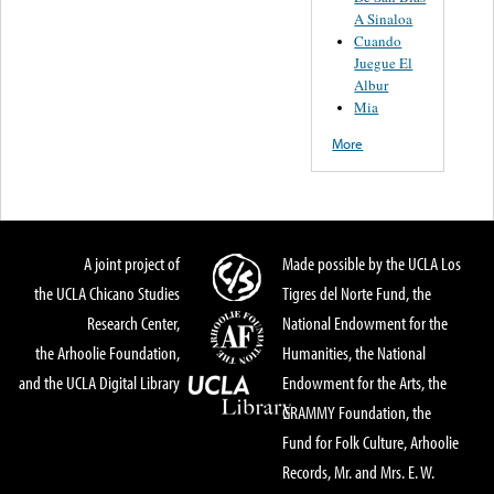
A Sinaloa
Cuando
Juegue El
Albur
Mia
More
A joint project of
Made possible by the UCLA Los
the UCLA Chicano Studies
Tigres del Norte Fund, the
Research Center,
National Endowment for the
the Arhoolie Foundation,
Humanities, the National
and the UCLA Digital Library
Endowment for the Arts, the
GRAMMY Foundation, the
Fund for Folk Culture, Arhoolie
Records, Mr. and Mrs. E. W.