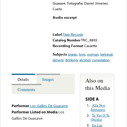
Guasave. Fotografia: Daniel Jimenez
Cueto
Audio excerpt
Error loading media: File
could not be played
Label
Titan Records
Catalog Number
TNC_8895
Recording Format
Cassette
Subjects
praise
,
love
,
woman
,
betrayal
,
lament
,
drinking
,
alcohol
,
consolation
Also on
Details
Images
this Media
Comments
SIDE A
Alla Nos
1.
Performer
Los Gallos De Guasave
Juntamos
Performer Listed on Media
Los
Te Vas O Te
2.
Gallos De Guasave
Quedas
En Las
3.