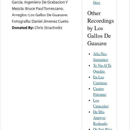
Garcia. Ingeniero De Grabacion Y
Oros
Mezcla: Bruce Paul Torrescano.
Other
Arreglos: Los Gallos De Guasave.
Recordings
Fotografia: Daniel Jimenez Cueto
by Los
Donated By:
Chris Strachwitz
Gallos De
Guasave
Alla Nos
Juntamos
Te Vas O Te
Quedas
En Las
Cantinas
Cuatro
Palomas
Los
Caracoles
De Mis
Amigos
Rodeado
De San Blas