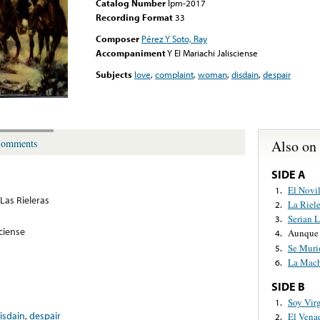
Catalog Number
lpm-2017
Recording Format
33
Composer
Pérez Y Soto, Ray
Accompaniment
Y El Mariachi Jalisciense
Subjects
love
,
complaint
,
woman
,
disdain
,
despair
Also on
omments
SIDE A
El Novi
1.
Las Rieleras
La Riele
2.
Serian 
3.
sciense
Aunque 
4.
Se Muri
5.
La Mac
6.
SIDE B
Soy Vir
1.
isdain
,
despair
El Vena
2.