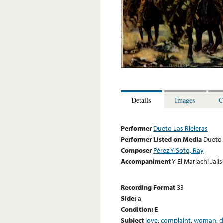
Details
Images
C
Performer
Dueto Las Rieleras
Performer Listed on Media
Dueto 
Composer
Pérez Y Soto, Ray
Accompaniment
Y El Mariachi Jali
Recording Format
33
Side:
a
Condition:
E
Subject
love
,
complaint
,
woman
,
d