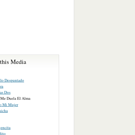
 this Media
llo Despuntado
ra
Las Dos
Me Duela El Alma
o Mi Mujer
hicha
gencita
dito