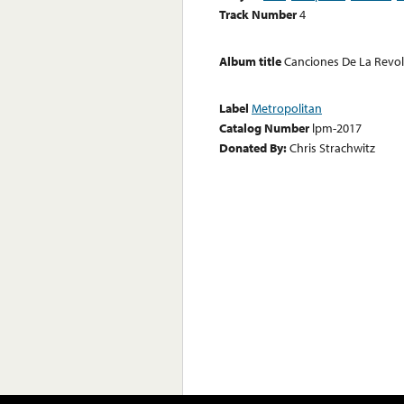
Track Number
4
Album title
Canciones De La Revo
Label
Metropolitan
Catalog Number
lpm-2017
Donated By:
Chris Strachwitz