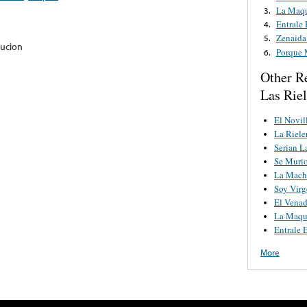
La Maqu
3.
Entrale
4.
Zenaida
5.
lucion
Porque 
6.
Other R
Las Riel
El Novil
La Riele
Serian L
Se Muri
La Mach
Soy Virg
El Venad
La Maqu
Entrale 
More