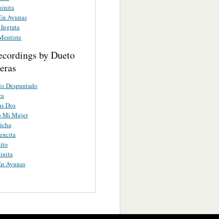
inita
 En Ayunas
 Ingrata
Mentiste
ecordings by Dueto
eras
lo Despuntado
ra
as Dos
o Mi Mujer
icha
encita
ito
inita
En Ayunas