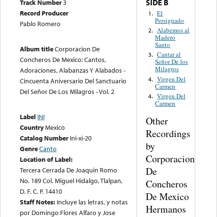
Track Number
3
SIDE B
Record Producer
El
1.
Persignado
Pablo Romero
Alabemos al
2.
Madero
Santo
Album title
Corporacion De
Cantar al
3.
Concheros De Mexico: Cantos,
Señor De los
Milagros
Adoraciones, Alabanzas Y Alabados -
Virgen Del
4.
Cincuenta Aniversario Del Sanctuario
Carmen
Del Señor De Los Milagros - Vol. 2
Virgen Del
4.
Carmen
Label
INI
Other
Country
Mexico
Recordings
Catalog Number
Ini-xi-20
by
Genre
Canto
Corporacion
Location of Label:
De
Tercera Cerrada De Joaquin Romo
No. 189 Col. Miguel Hidalgo, Tlalpan,
Concheros
D. F. C. P. 14410
De Mexico
Staff Notes:
Incluye las letras, y notas
Hermanos
por Domingo Flores Alfaro y Jose