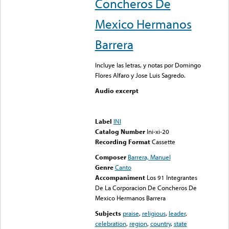
Concheros De
Mexico Hermanos
Barrera
Incluye las letras, y notas por Domingo
Flores Alfaro y Jose Luis Sagredo.
Audio excerpt
Error loading media: File
could not be played
Label
INI
Catalog Number
Ini-xi-20
Recording Format
Cassette
Composer
Barrera, Manuel
Genre
Canto
Accompaniment
Los 91 Integrantes
De La Corporacion De Concheros De
Mexico Hermanos Barrera
Subjects
praise
,
religious
,
leader
,
celebration
,
region
,
country
,
state