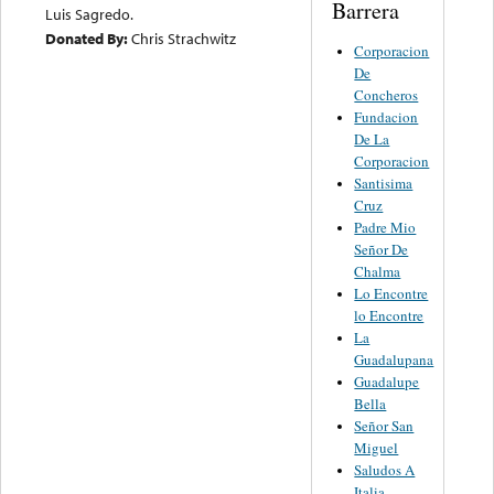
Barrera
Luis Sagredo.
Donated By:
Chris Strachwitz
Corporacion
De
Concheros
Fundacion
De La
Corporacion
Santisima
Cruz
Padre Mio
Señor De
Chalma
Lo Encontre
lo Encontre
La
Guadalupana
Guadalupe
Bella
Señor San
Miguel
Saludos A
Italia