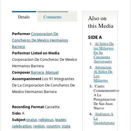
Also on
Details
Comments
this Media
Performer
Corporacion De
SIDE A
Concheros De Mexico Hermanos
Al Señor De
1.
Barrera
los Milagros
En Su
Performer Listed on Media
Cincuenta
Corporacion De Concheros De Mexico
Aniversario
Hermanos Barrera
Adoracion
2.
Al Señor De
Composer
Barrera, Manuel
Los
Accompaniment
Los 91 Integrantes
Milagros
De La Corporacion De Concheros De
Canto
3.
Conmemorativo
Mexico Hermanos Barrera
A La
Peregrinacion
De San Juan
Recording Format
Cassette
Nuevo
Side:
A
Alabanza A
4.
La
Subject
praise
,
religious
,
leader
,
Guadalupana
celebration
,
region
,
country
,
state