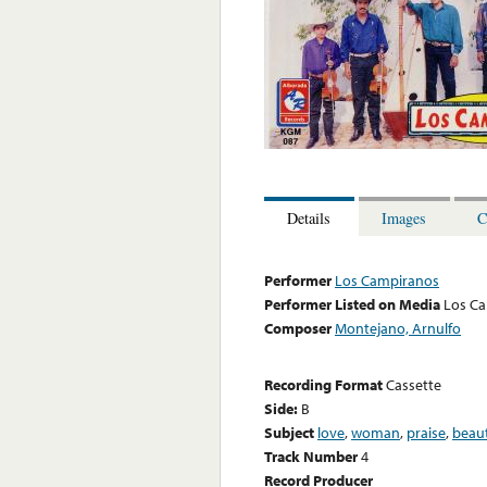
Details
Images
C
Performer
Los Campiranos
Performer Listed on Media
Los C
Composer
Montejano, Arnulfo
Recording Format
Cassette
Side:
B
Subject
love
,
woman
,
praise
,
beau
Track Number
4
Record Producer