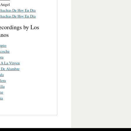
 Angel
hachas De Hoy En Dia
hachas De Hoy En Dia
ecordings by Los
anos
mpio
acoche
ra
 A La Virgen
 De Alambre
ada
lera
lla
he
ha