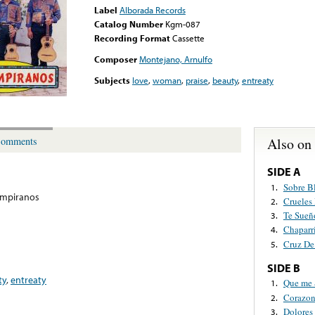
Label
Alborada Records
Catalog Number
Kgm-087
Recording Format
Cassette
Composer
Montejano, Arnulfo
Subjects
love
,
woman
,
praise
,
beauty
,
entreaty
Also on
omments
SIDE A
Sobre B
1.
ampiranos
Crueles
2.
Te Sue
3.
Chaparri
4.
Cruz De
5.
SIDE B
ty
,
entreaty
Que me 
1.
Corazon
2.
Dolores 
3.