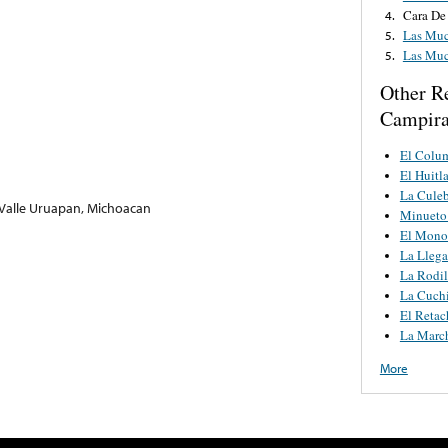
Cara De
4.
Las Muc
5.
Las Muc
5.
Other R
Campir
El Colu
El Huitl
La Culeb
Valle Uruapan, Michoacan
Minueto
El Mono
La Lleg
La Rodil
La Cuchi
El Retac
La Marc
More