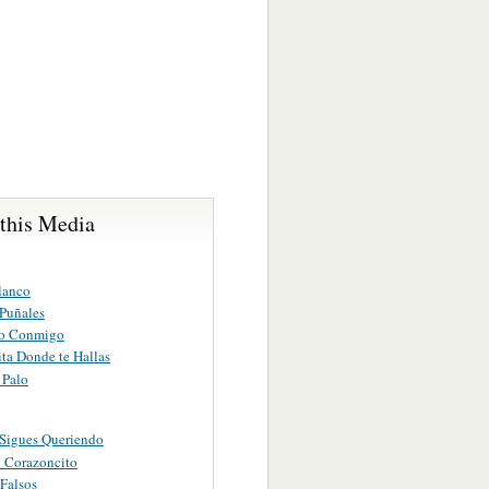
 this Media
lanco
 Puñales
ño Conmigo
ta Donde te Hallas
 Palo
Sigues Queriendo
 Corazoncito
Falsos