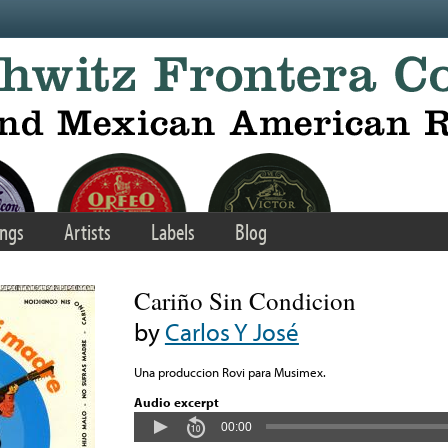
ngs
Artists
Labels
Blog
Cariño Sin Condicion
by
Carlos Y José
Una produccion Rovi para Musimex.
Audio excerpt
00:00