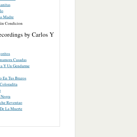
anitas
lo
as Madre
Sin Condicion
ecordings by Carlos Y
oritos
Enamora Casadas
ta Y Un Gendarme
o En Tus Brazos
Coloradita
e
 Negra
ache Reventao
 De La Muerte