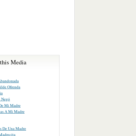
 this Media
Abandonada
lde Ofrenda
ia
e Negó
De Mi Madre
as A Mi Madre
s De Una Madre
Madrecita