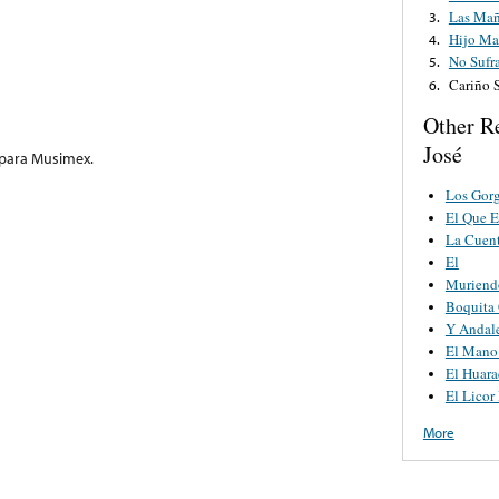
Las Mañ
3.
Hijo Ma
4.
No Sufr
5.
Cariño 
6.
Other R
José
 para Musimex.
Los Gorg
El Que 
La Cuen
El
Muriend
Boquita 
Y Andal
El Mano
El Huar
El Licor
More