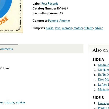
Label
Rovi Records
Catalog Number
RV-1037
Recording Format
33
Composer
Pantoja, Antonio
Subjects
praise
,
love
,
woman
,
mother
,
tribute
,
advice
Also on
omments
SIDE A
Madre 
1.
 Y José
Mi Humi
2.
En Tu D
3.
Dios M
4.
La Voz 
5.
Mañanit
6.
SIDE B
er
,
tribute
,
advice
Consejo
1.
Perdon 
2.