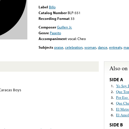
Label
Billo
Catalog Number
BLP-551
Recording Format
33
Composer
Guillen Jr.
Genre
Paseito
Accompaniment
vocal: Cheo
Subjects
praise
,
celebration
,
woman
,
dance
,
entreaty
,
ma
Also on
SIDE A
Yo Soy 
1.
 Caracas Boys
Que Ton
2.
Por Eso
3.
Que Che
4.
El Metr
5.
El Amol
6.
SIDE B