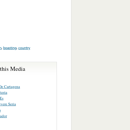
n
,
boasting
,
country
 this Media
De Cartagena
teria
 Es
vere Seria
o
ador