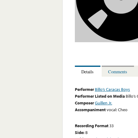
Details
Comments
Performer
Billo’s Caracas Boys
Performer Listed on Media
Billo’s
Composer
Guillen Jr.
Accompaniment
vocal: Cheo
Recording Format
33
Side:
B