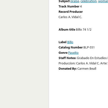
Subject
praise
,
celebration
,
woma
Track Number
4
Record Producer
Carlos A. Vidal C.
Album title
Billo 74 1/2
Label
Billo
Catalog Number
BLP-551
Genre
Paseito
Staff Notes:
Grabado En Estudios D
Produccion: Carlos A. Vidal C. Arte:
Donated By:
Carmen Beall