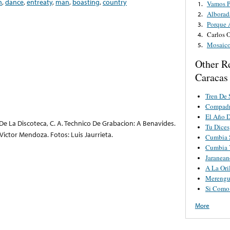
n
,
dance
,
entreaty
,
man
,
boasting
,
country
Vamos P
1.
Alborad
2.
Porque 
3.
Carlos O
4.
Mosaico
5.
Other Re
Caracas
Tren De 
Compadr
El Año 
e La Discoteca, C. A. Technico De Grabacion: A Benavides.
Tu Dices
 Victor Mendoza. Fotos: Luis Jaurrieta.
Cumbia 
Cumbia 
Jaranea
A La Ori
Merengu
Si Como
More