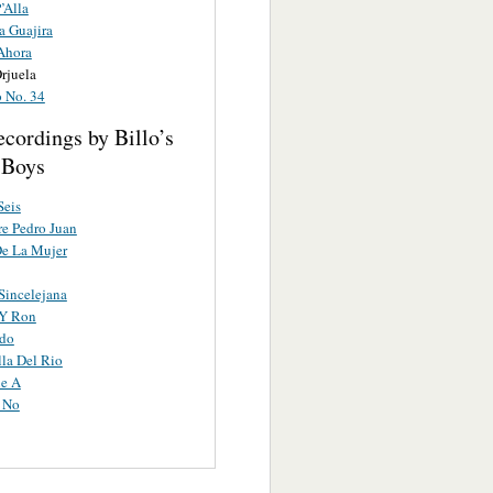
’Alla
a Guajira
Ahora
rjuela
 No. 34
cordings by Billo’s
 Boys
Seis
e Pedro Juan
De La Mujer
Sincelejana
Y Ron
ndo
lla Del Rio
e A
 No