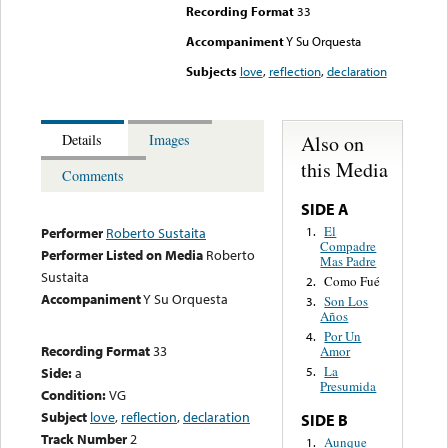
Recording Format
33
Accompaniment
Y Su Orquesta
Subjects
love
,
reflection
,
declaration
Also on
Details
Images
this Media
Comments
SIDE A
El
1.
Performer
Roberto Sustaita
Compadre
Performer Listed on Media
Roberto
Mas Padre
Sustaita
Como Fué
2.
Accompaniment
Y Su Orquesta
Son Los
3.
Años
Por Un
4.
Recording Format
33
Amor
La
Side:
a
5.
Presumida
Condition:
VG
Subject
love
,
reflection
,
declaration
SIDE B
Track Number
2
Aunque
1.