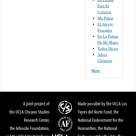
Esta El
Corazon
Me Piden
El Alegre
Paseador
En La Palma
De Mi Mano
Todos Dicen
Adios
Chiquita
More
A joint project of
Made possible by the UCLA Los
the UCLA Chicano Studies
Tigres del Norte Fund, the
Research Center,
National Endowment for the
the Arhoolie Foundation,
Humanities, the National