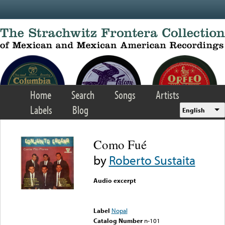
Skip to main content
Home
Search
Songs
Artists
Labels
Blog
English
Como Fué
by
Roberto Sustaita
Audio excerpt
Error loading media: File
could not be played
Label
Nopal
Catalog Number
n-101