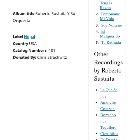
Tengas
Razon
Album title
Roberto Sustaita Y Su
Perdoname
2.
Mi Vida
Orquesta
Soy Norteño
3.
El
4.
Malquerido
Label
Nopal
Tu Retirada
5.
Country
USA
Catalog Number
n-101
Other
Donated By:
Chris Strachwitz
Recordings
by Roberto
Sustaita
La Que Se
Fue
Amorcito
Corazon
Borracho
Fui
Tequilero
Cien Años
En Donde