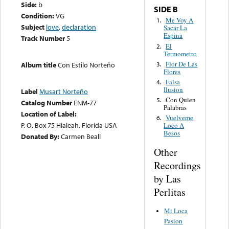
Side:
b
SIDE B
Condition:
VG
Me Voy A
1.
Subject
love
,
declaration
Sacar La
Espina
Track Number
5
El
2.
Termometro
Flor De Las
3.
Album title
Con Estilo Norteño
Flores
Falsa
4.
Ilusion
Label
Musart Norteño
Con Quien
5.
Catalog Number
ENM-77
Palabras
Location of Label:
Vuelveme
6.
P. O. Box 75 Hialeah, Florida USA
Loco A
Besos
Donated By:
Carmen Beall
Other
Recordings
by Las
Perlitas
Mi Loca
Pasion