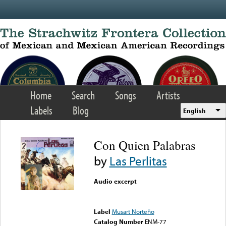
Skip to main content
Home
Search
Songs
Artists
Labels
Blog
English
Con Quien Palabras
by
Las Perlitas
Audio excerpt
Error loading media: File
could not be played
Label
Musart Norteño
Catalog Number
ENM-77