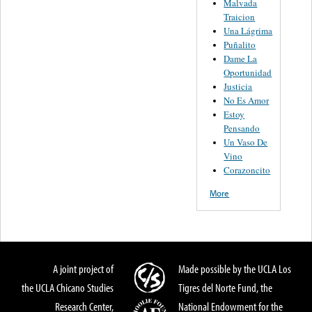
Malvada
Traicion
Una Lágrima
Puñalito
Dame La
Oportunidad
Justicia
No Es Amor
Estoy
Pensando
Un Vaso De
Vino
Corazoncito
More
A joint project of
Made possible by the UCLA Los
the UCLA Chicano Studies
Tigres del Norte Fund, the
Research Center,
National Endowment for the