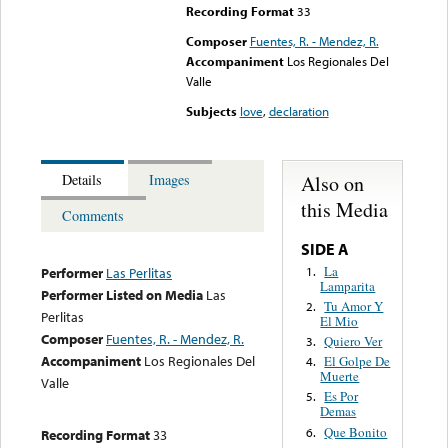
Recording Format
33
Composer
Fuentes, R. - Mendez, R.
Accompaniment
Los Regionales Del
Valle
Subjects
love
,
declaration
Also on
Details
Images
this Media
Comments
SIDE A
La
1.
Performer
Las Perlitas
Lamparita
Performer Listed on Media
Las
Tu Amor Y
2.
Perlitas
El Mio
Composer
Fuentes, R. - Mendez, R.
Quiero Ver
3.
Accompaniment
Los Regionales Del
El Golpe De
4.
Muerte
Valle
Es Por
5.
Demas
Que Bonito
6.
Recording Format
33