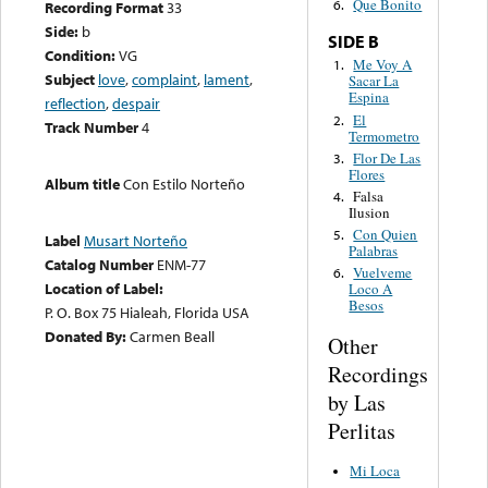
Que Bonito
6.
Recording Format
33
Side:
b
SIDE B
Condition:
VG
Me Voy A
1.
Subject
love
,
complaint
,
lament
,
Sacar La
Espina
reflection
,
despair
El
2.
Track Number
4
Termometro
Flor De Las
3.
Flores
Album title
Con Estilo Norteño
Falsa
4.
Ilusion
Con Quien
5.
Label
Musart Norteño
Palabras
Catalog Number
ENM-77
Vuelveme
6.
Location of Label:
Loco A
Besos
P. O. Box 75 Hialeah, Florida USA
Donated By:
Carmen Beall
Other
Recordings
by Las
Perlitas
Mi Loca