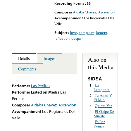
Recording Format
33
Composer
Aldaba Chávez, Ascencion
Accompaniment
Los Regionales Del
Valle
Subjects
love
,
complaint
,
lament
,
reflection
,
despair
Also on
Details
Images
this Media
Comments
SIDE A
La
1.
Performer
Las Perlitas
Lamparita
Performer Listed on Media
Las
Tu Amor Y
2.
Perlitas
El Mio
Composer
Aldaba Chávez, Ascencion
Quiero Ver
3.
Accompaniment
Los Regionales Del
El Golpe De
4.
Muerte
Valle
Es Por
5.
Demas