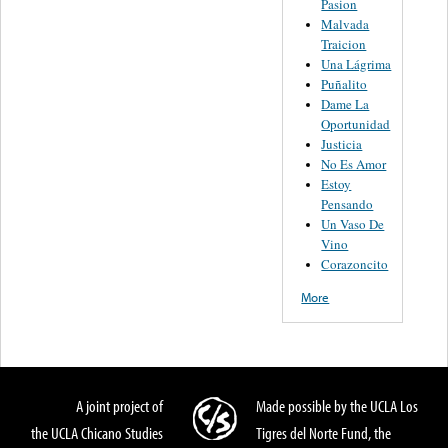
Pasion
Malvada
Traicion
Una Lágrima
Puñalito
Dame La
Oportunidad
Justicia
No Es Amor
Estoy
Pensando
Un Vaso De
Vino
Corazoncito
More
A joint project of
Made possible by the UCLA Los
the UCLA Chicano Studies
Tigres del Norte Fund, the