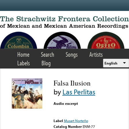
Skip to main content
Home
Search
Songs
Artists
Labels
Blog
English
Falsa Ilusion
by
Las Perlitas
Audio excerpt
Error loading media: File
could not be played
Label
Musart Norteño
Catalog Number
ENM-77